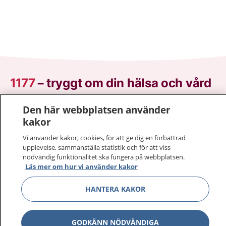
1177
–
tryggt om din hälsa och vård
På 1177.se får du råd om hälsa och information om
Den här webbplatsen använder
sjukdomar och vilka mottagningar du kan kontakta.
kakor
Logga in för att läsa din journal och göra dina
Vi använder kakor, cookies, för att ge dig en förbättrad
vårdärenden. Ring telefonnummer 1177 för
upplevelse, sammanställa statistik och för att viss
sjukvårdsrådgivning dygnet runt.
nödvändig funktionalitet ska fungera på webbplatsen.
1177 ger dig råd när du vill må bättre.
Läs mer om hur vi använder kakor
HANTERA KAKOR
GODKÄNN NÖDVÄNDIGA