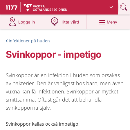
Du har valt region
Västra Götaland
.
Till startsidan för 1177
på 1177.se
på 1177.se
Meny
Logga in
Hitta vård
Infektioner på huden
Svinkoppor - impetigo
Svinkoppor är en infektion i huden som orsakas
av bakterier. Den är vanligast hos barn, men även
vuxna kan få infektionen. Svinkoppor är mycket
smittsamma. Oftast går det att behandla
svinkopporna själv.
Svinkoppor kallas också impetigo.