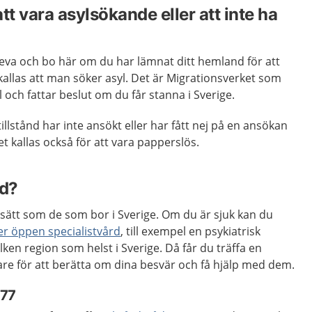
tt vara asylsökande eller att inte ha
leva och bo här om du har lämnat ditt hemland för att
 kallas att man söker asyl. Det är Migrationsverket som
och fattar beslut om du får stanna i Sverige.
illstånd har inte ansökt eller har fått nej på en ansökan
t kallas också för att vara papperslös.
rd?
ätt som de som bor i Sverige. Om du är sjuk kan du
ler öppen specialistvård
, till exempel en psykiatrisk
ilken region som helst i Sverige. Då får du träffa en
kare för att berätta om dina besvär och få hjälp med dem.
177