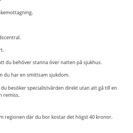
r
kemottagning.
scentral.
t.
tt du behöver stanna över natten på sjukhus.
 du har en smittsam sjukdom.
du besöker specialistvården direkt utan att gå till en
en remiss.
m regionen där du bor kostar det högst 40 kronor.