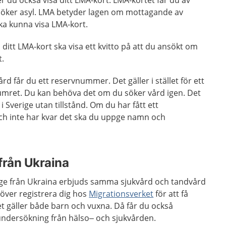
 du också visa ditt LMA-kort. LMA-kortet får du av
söker asyl. LMA betyder lagen om mottagande av
ka kunna visa LMA-kort.
ditt LMA-kort ska visa ett kvitto på att du ansökt om
t.
d får du ett reservnummer. Det gäller i stället för ett
ret. Du kan behöva det om du söker vård igen. Det
 i Sverige utan tillstånd. Om du har fått ett
h inte har kvar det ska du uppge namn och
rån Ukraina
ge från Ukraina erbjuds samma sjukvård och tandvård
ver registrera dig hos
Migrationsverket
för att få
 Det gäller både barn och vuxna. Då får du också
ndersökning från hälso– och sjukvården.