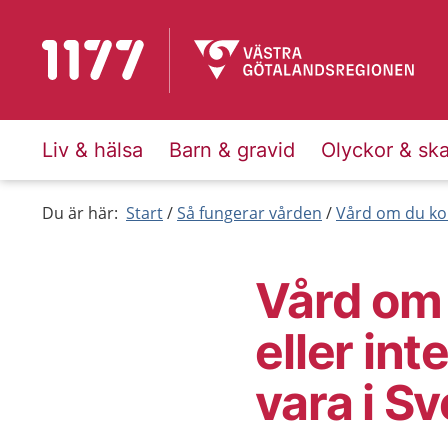
Till startsidan för 1177
Liv & hälsa
Barn & gravid
Olyckor & sk
Du är här:
Start
Så fungerar vården
Vård om du ko
Vård om
eller int
vara i Sv