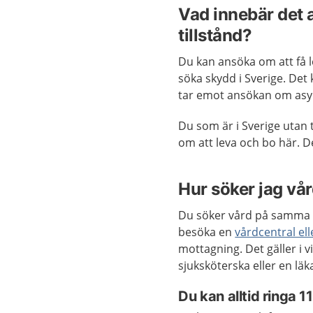
Vad innebär det a
tillstånd?
Du kan ansöka om att få 
söka skydd i Sverige. Det
tar emot ansökan om asyl 
Du som är i Sverige utan t
om att leva och bo här. De
Hur söker jag vå
Du söker vård på samma s
besöka en
vårdcentral el
mottagning. Det gäller i v
sjuksköterska eller en lä
Du kan alltid ringa 1