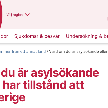
Du har valt region
Välj
en annan
region
Västra Götaland
.
ador
Sjukdomar & besvär
Undersökning & b
mmer från ett annat land
Vård om du är asylsökande eller i
 du är asylsökande
e har tillstånd att
erige