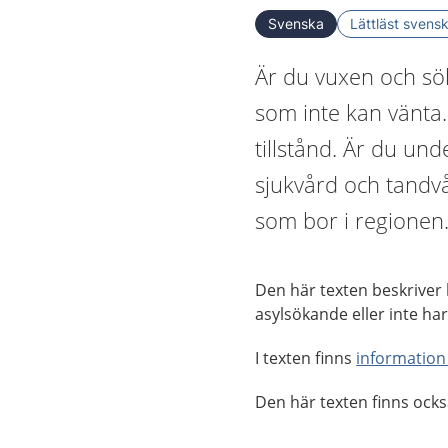
Svenska
Lättläst svens
Är du vuxen och sök
som inte kan vänta.
tillstånd. Är du un
sjukvård och tandv
som bor i regionen
Den här texten beskriver
asylsökande eller inte har 
I texten finns
information
Den här texten finns ock