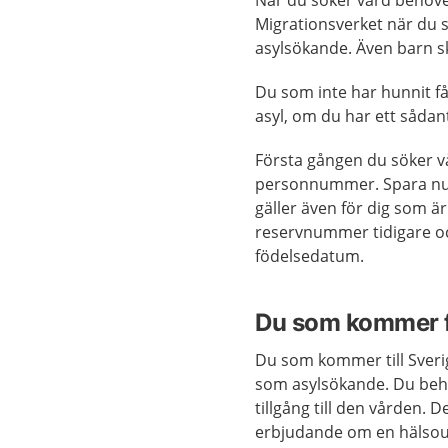
När du söker vård behöver
Migrationsverket när du 
asylsökande. Även barn s
Du som inte har hunnit få 
asyl, om du har ett sådan
Första gången du söker vår
personnummer. Spara num
gäller även för dig som är
reservnummer tidigare oc
födelsedatum.
Du som kommer f
Du som kommer till Sveri
som asylsökande. Du behö
tillgång till den vården.​
erbjudande om en hälsou