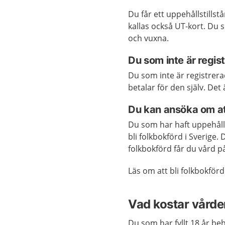
Du får ett uppehållstills
kallas också UT-kort. Du 
och vuxna.
Du som inte är regis
Du som inte är registrera
betalar för den själv. D
Du kan ansöka om att
Du som har haft uppehållst
bli folkbokförd i Sverige
folkbokförd får du vård p
Läs om att bli folkbokför
Vad kostar vårde
Du som har fyllt 18 år beh