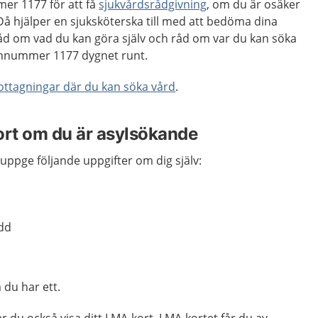
er 1177 för att få
sjukvårdsrådgivning
, om du är osäker
Då hjälper en sjuksköterska till med att bedöma dina
råd om vad du kan göra själv och råd om var du kan söka
fonnummer 1177 dygnet runt.
mottagningar där du kan söka vård
.
ort om du är asylsökande
uppge följande uppgifter om dig själv:
ödd
du har ett.