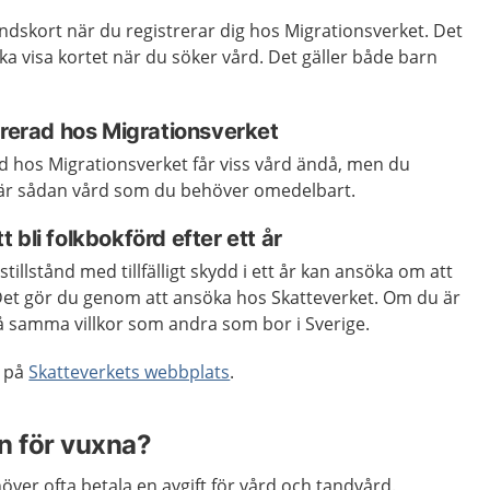
tåndskort när du registrerar dig hos Migrationsverket. Det
ska visa kortet när du söker vård. Det gäller både barn
trerad hos Migrationsverket
d hos Migrationsverket får viss vård ändå, men du
et är sådan vård som du behöver omedelbart.
 bli folkbokförd efter ett år
illstånd med tillfälligt skydd i ett år kan ansöka om att
. Det gör du genom att ansöka hos Skatteverket. Om du är
å samma villkor som andra som bor i Sverige.
d på
Skatteverkets webbplats
.
n för vuxna?
över ofta betala en avgift för vård och tandvård.