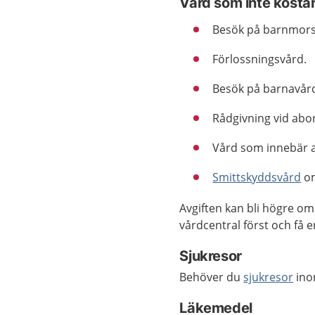
Vård som inte kosta
Besök på barnmors
Förlossningsvård.
Besök på barnavård
Rådgivning vid abor
Vård som innebär a
Smittskyddsvård
om
Avgiften kan bli högre om 
vårdcentral först och få 
Sjukresor
Behöver du
sjukresor
ino
Läkemedel