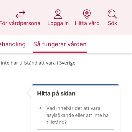
på 1177.se
på 1177.se
på 1177.se
på 1177.se
För vårdpersonal
Logga in
Hitta vård
Sök
ehandling
Så fungerar vården
nte har tillstånd att vara i Sverige
Hitta på sidan
Vad innebär det att vara
asylsökande eller att inte ha
tillstånd?