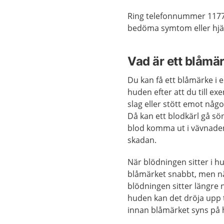
Ring telefonnummer 1177
bedöma symtom eller hjäl
Vad är ett blåmä
Du kan få ett blåmärke i e
huden efter att du till exe
slag eller stött emot någo
Då kan ett blodkärl gå s
blod komma ut i vävnade
skadan.
När blödningen sitter i h
blåmärket snabbt, men n
blödningen sitter längre 
huden kan det dröja upp t
innan blåmärket syns på