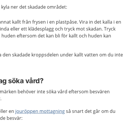
t kyla ner det skadade området:
nnat kallt från frysen i en plastpåse. Vira in det kalla i en
inda eller ett klädesplagg och tryck mot skadan. Tryck
t huden eftersom det kan bli för kallt och huden kan
la den skadade kroppsdelen under kallt vatten om du inte
jag söka vård?
blåmärken behöver inte söka vård eftersom besvären
.
ller en
jouröppen mottagning
så snart det går om du
ande besvär: