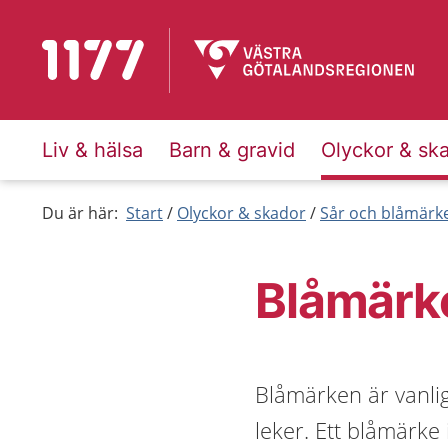
Till startsidan för 1177
Liv & hälsa
Barn & gravid
Olyckor & sk
Du är här:
Start
Olyckor & skador
Sår och blåmärk
Blåmärk
Blåmärken är vanlig
leker. Ett blåmärke 