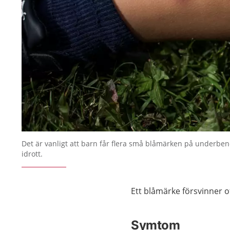
Det är vanligt att barn får flera små blåmärken på underben
idrott.
Ett blåmärke försvinner of
Symtom