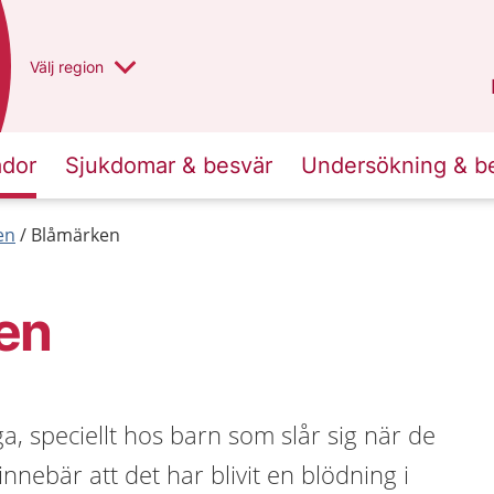
Du har valt region
Välj
en annan
region
Västra Götaland
.
ador
Sjukdomar & besvär
Undersökning & b
en
Blåmärken
en
a, speciellt hos barn som slår sig när de
innebär att det har blivit en blödning i