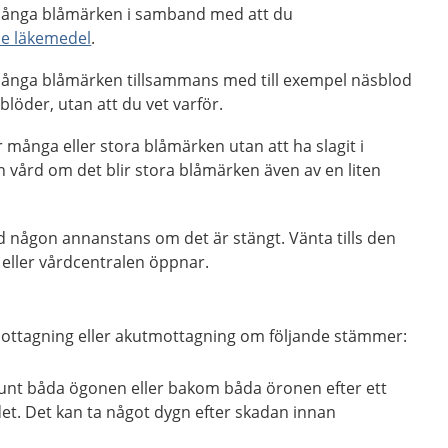
 många blåmärken i samband med att du
e läkemedel
.
 många blåmärken tillsammans med till exempel näsblod
 blöder, utan att du vet varför.
år många eller stora blåmärken utan att ha slagit i
 vård om det blir stora blåmärken även av en liten
d någon annanstans om det är stängt. Vänta tills den
eller vårdcentralen öppnar.
ottagning eller akutmottagning om följande stämmer:
unt båda ögonen eller bakom båda öronen efter ett
udet. Det kan ta något dygn efter skadan innan