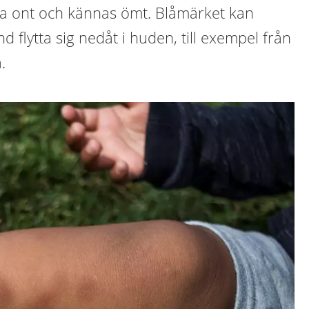
a ont och kännas ömt. Blåmärket kan
d flytta sig nedåt i huden, till exempel från
.