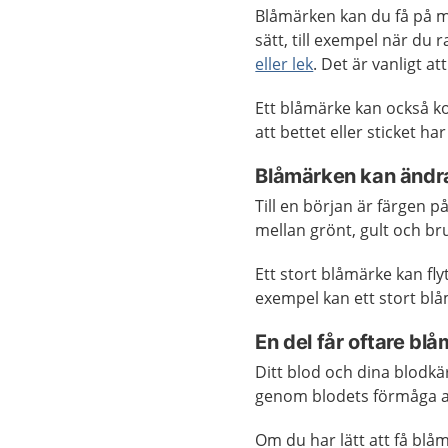
Blåmärken kan du få på m
sätt, till exempel när du
eller lek
. Det är vanligt 
Ett blåmärke kan också ko
att bettet eller sticket h
Blåmärken kan ändra
Till en början är färgen p
mellan grönt, gult och br
Ett stort blåmärke kan fly
exempel kan ett stort bl
En del får oftare bl
Ditt blod och dina blodkär
genom blodets förmåga att
Om du har lätt att få blåm