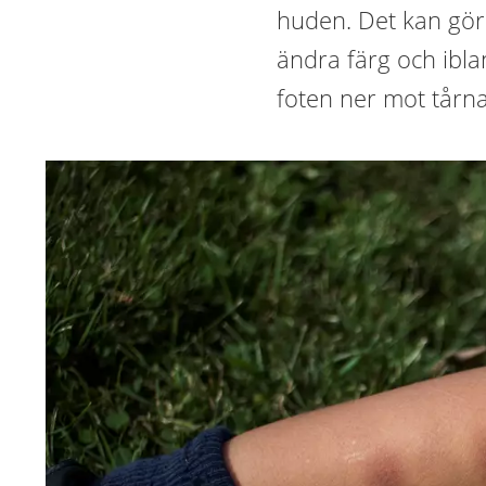
huden. Det kan gör
ändra färg och iblan
foten ner mot tårna