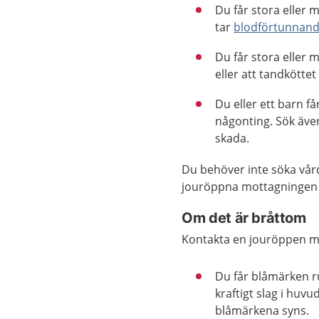
Du får stora eller
tar
blodförtunnand
Du får stora eller
eller att tandköttet
Du eller ett barn f
någonting. Sök även
skada.
Du behöver inte söka vår
jouröppna mottagningen 
Om det är bråttom
Kontakta en jouröppen m
Du får blåmärken r
kraftigt slag i huv
blåmärkena syns.