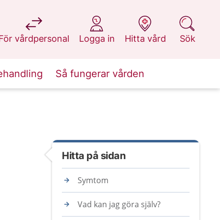
på 1177.se
på 1177.se
på 1177.se
på 1177.se
För vårdpersonal
Logga in
Hitta vård
Sök
ehandling
Så fungerar vården
Hitta på sidan
Symtom
Vad kan jag göra själv?