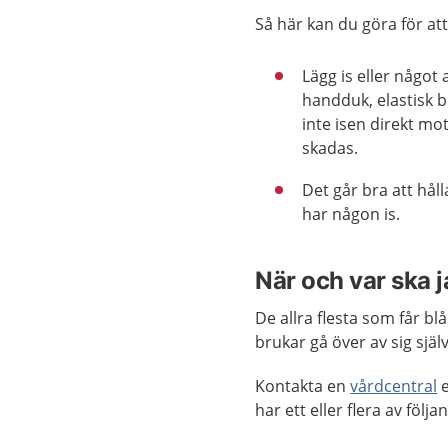
Så här kan du göra för at
Lägg is eller något a
handduk, elastisk b
inte isen direkt mo
skadas.
Det går bra att hål
har någon is.
När och var ska 
De allra flesta som får 
brukar gå över av sig själv
Kontakta en
vårdcentral
e
har ett eller flera av följ