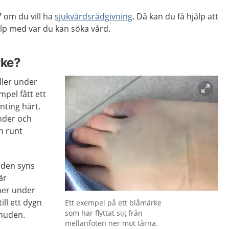
 om du vill ha
sjukvårdsrådgivning
. Då kan du få hjälp att
p med var du kan söka vård.
rke?
ller under
mpel fått ett
nting hårt.
önder och
n runt
uden syns
är
ner under
Förstora bilden
ill ett dygn
Ett exempel på ett blåmärke
som har flyttat sig från
 huden.
mellanfoten ner mot tårna.