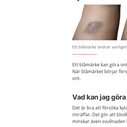
Förstora bilden
Ett blåmärke ändrar vanligen
Ett blåmärke kan göra ont
När blåmärket börjar förs
ont.
Vad kan jag göra 
Det är bra att försöka ky
inträffat. Det gör att bl
minskar även svullnaden 