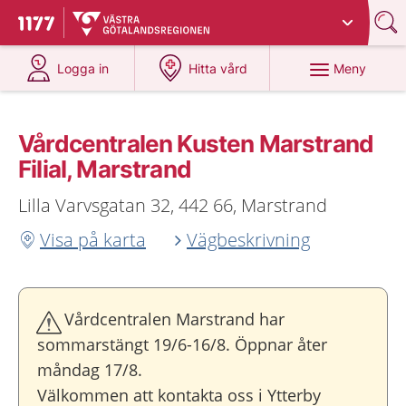
Du har valt region
Västra Götaland
.
Till startsidan för 1177
på 1177.se
på 1177.se
Meny
Logga in
Hitta vård
Vårdcentralen Kusten Marstrand
Filial, Marstrand
Lilla Varvsgatan 32, 442 66, Marstrand
Visa på karta
Vägbeskrivning
Vårdcentralen Marstrand har
sommarstängt 19/6-16/8. Öppnar åter
måndag 17/8.
Välkommen att kontakta oss i Ytterby