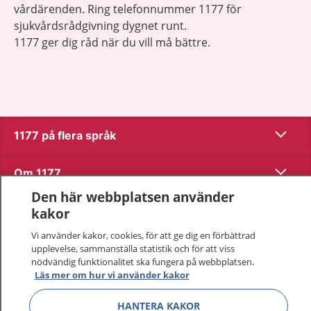
vårdärenden. Ring telefonnummer 1177 för
sjukvårdsrådgivning dygnet runt.
1177 ger dig råd när du vill må bättre.
Visa inn
1177 på flera språk
Visa inn
Om 1177
Den här webbplatsen använder
Visa inn
Kontakt
kakor
Vi använder kakor, cookies, för att ge dig en förbättrad
upplevelse, sammanställa statistik och för att viss
Behandling av personuppgifter
nödvändig funktionalitet ska fungera på webbplatsen.
Läs mer om hur vi använder kakor
Hantering av kakor
HANTERA KAKOR