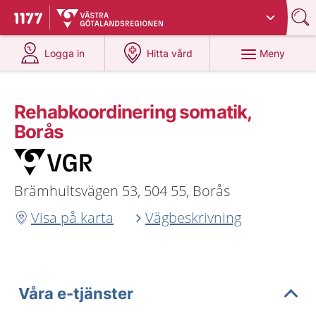
Du har valt region
Västra Götaland
.
Till startsidan för 1177
på 1177.se
på 1177.se
Meny
Logga in
Hitta vård
Rehabkoordinering somatik,
Borås
Brämhultsvägen 53, 504 55, Borås
Visa på karta
Vägbeskrivning
Våra e-tjänster