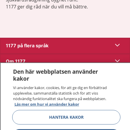
1177 ger dig råd när du vill må bättre.
Visa inn
1177 på flera språk
Visa inn
Om 1177
Den här webbplatsen använder
Visa inn
Kontakt
kakor
Vi använder kakor, cookies, för att ge dig en förbättrad
upplevelse, sammanställa statistik och för att viss
Behandling av personuppgifter
nödvändig funktionalitet ska fungera på webbplatsen.
Läs mer om hur vi använder kakor
Hantering av kakor
HANTERA KAKOR
Inställningar för kakor