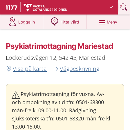
Du har valt region
Västra Götaland
.
Till startsidan för 1177
på 1177.se
på 1177.se
Meny
Logga in
Hitta vård
Psykiatrimottagning Mariestad
Lockerudsvägen 12, 542 45, Mariestad
Visa på karta
Vägbeskrivning
Psykiatrimottagning för vuxna. Av-
och ombokning av tid tfn: 0501-68300
mån-fre kl 09.00-11.00. Rådgivning
sjuksköterska tfn: 0501-68320 mån-fre kl
13.00-15.00.