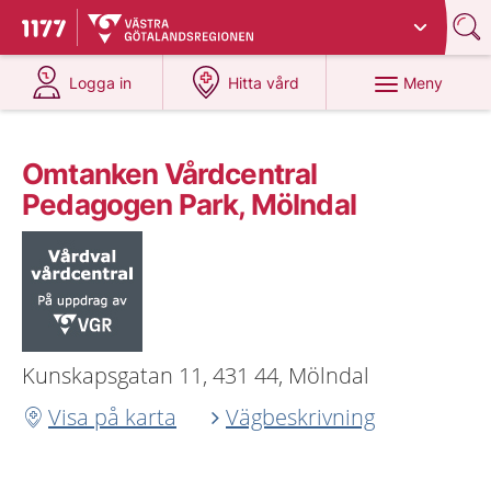
Du har valt region
Västra Götaland
.
Till startsidan för 1177
på 1177.se
på 1177.se
Meny
Logga in
Hitta vård
Omtanken Vårdcentral
Pedagogen Park, Mölndal
Kunskapsgatan 11, 431 44, Mölndal
Visa på karta
Vägbeskrivning