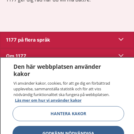
Visa inn
1177 på flera språk
Visa inn
Om 1177
Den här webbplatsen använder
Visa inn
Kontakt
kakor
Vi använder kakor, cookies, för att ge dig en förbättrad
upplevelse, sammanställa statistik och för att viss
Behandling av personuppgifter
nödvändig funktionalitet ska fungera på webbplatsen.
Läs mer om hur vi använder kakor
Hantering av kakor
HANTERA KAKOR
Inställningar för kakor
GODKÄNN NÖDVÄNDIGA