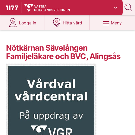
Du har valt region
Västra Götaland
.
Till startsidan för 1177
på 1177.se
på 1177.se
Meny
Logga in
Hitta vård
Nötkärnan Sävelången
Familjeläkare och BVC, Alingsås