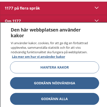
Visa inn
1177 på flera språk
Visa inn
Om 1177
Den här webbplatsen använder
Visa inn
Kontakt
kakor
Vi använder kakor, cookies, för att ge dig en förbättrad
upplevelse, sammanställa statistik och för att viss
Behandling av personuppgifter
nödvändig funktionalitet ska fungera på webbplatsen.
Läs mer om hur vi använder kakor
Hantering av kakor
HANTERA KAKOR
Inställningar för kakor
GODKÄNN NÖDVÄNDIGA
1177 – en tjänst från
Inera.
GODKÄNN ALLA