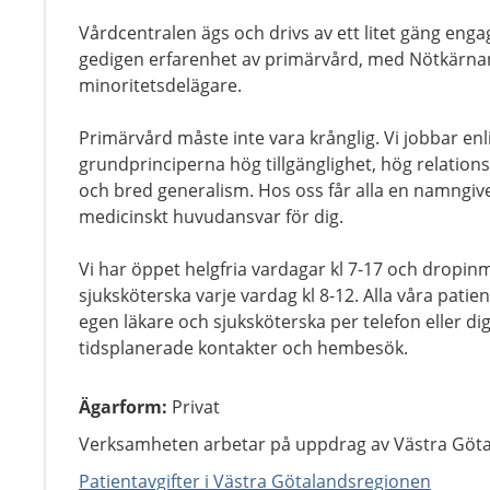
Vårdcentralen ägs och drivs av ett litet gäng e
gedigen erfarenhet av primärvård, med Nötkärn
minoritetsdelägare.
Primärvård måste inte vara krånglig. Vi jobbar en
grundprinciperna hög tillgänglighet, hög relatio
och bred generalism. Hos oss får alla en namngiv
medicinskt huvudansvar för dig.
Vi har öppet helgfria vardagar kl 7-17 och dropinm
sjuksköterska varje vardag kl 8-12. Alla våra patie
egen läkare och sjuksköterska per telefon eller dig
tidsplanerade kontakter och hembesök.
Ägarform
:
Privat
Verksamheten arbetar på uppdrag av Västra Göt
Patientavgifter i Västra Götalandsregionen