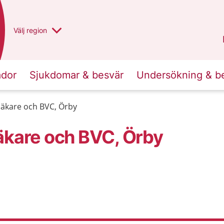
Du har valt region
Välj
en annan
region
Västra Götaland
.
ador
Sjukdomar & besvär
Undersökning & b
läkare och BVC, Örby
äkare och BVC, Örby