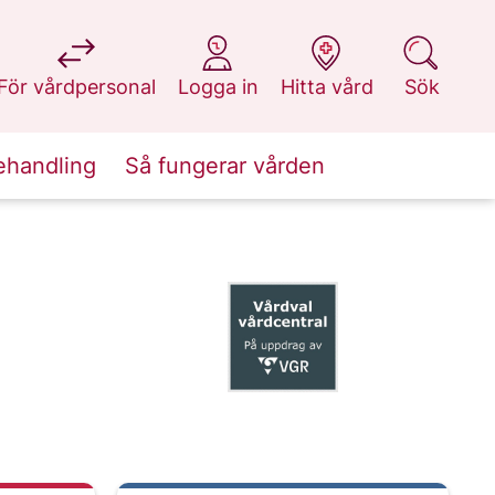
på 1177.se
på 1177.se
på 1177.se
på 1177.se
För vårdpersonal
Logga in
Hitta vård
Sök
ehandling
Så fungerar vården