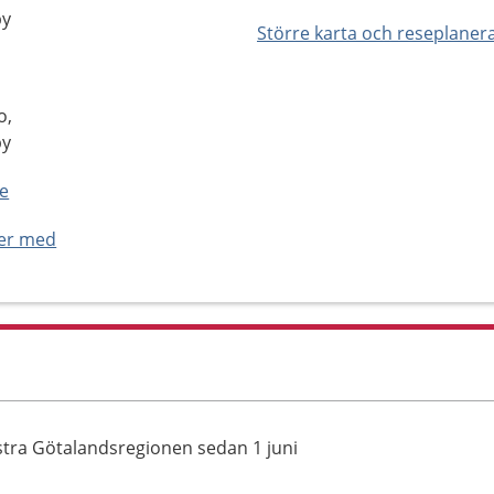
by
Större karta och reseplaner
o,
by
se
ner med
ästra Götalandsregionen sedan 1 juni