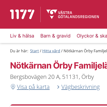
Till startsidan för 1177
Liv & hälsa
Barn & gravid
Olyckor & sk
Du är här:
Start
Hitta vård
Nötkärnan Örby Familje
Nötkärnan Örby Familjel
Bergsbovägen 20 A, 51131, Örby
Visa på karta
Vägbeskrivning