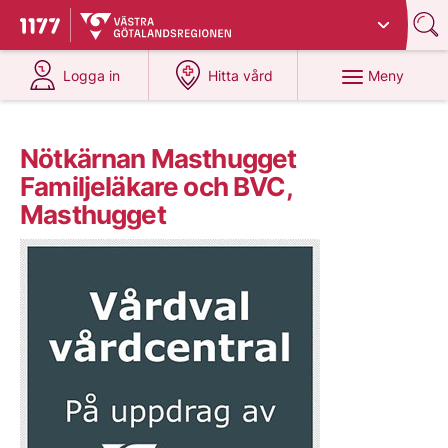
Du har valt region
Västra Götaland
.
Till startsidan för 1177
på 1177.se
på 1177.se
Meny
Logga in
Hitta vård
Nötkärnan Masthugget
Familjeläkare och BVC,
Masthugget