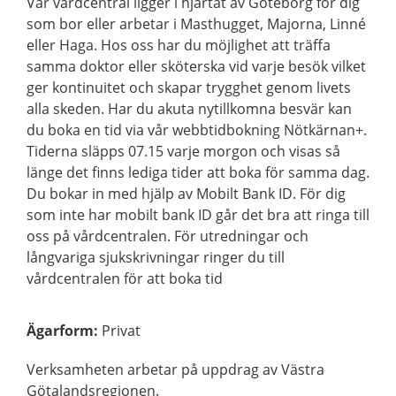
Vår vårdcentral ligger i hjärtat av Göteborg för dig
som bor eller arbetar i Masthugget, Majorna, Linné
eller Haga. Hos oss har du möjlighet att träffa
samma doktor eller sköterska vid varje besök vilket
ger kontinuitet och skapar trygghet genom livets
alla skeden. Har du akuta nytillkomna besvär kan
du boka en tid via vår webbtidbokning Nötkärnan+.
Tiderna släpps 07.15 varje morgon och visas så
länge det finns lediga tider att boka för samma dag.
Du bokar in med hjälp av Mobilt Bank ID. För dig
som inte har mobilt bank ID går det bra att ringa till
oss på vårdcentralen. För utredningar och
långvariga sjukskrivningar ringer du till
vårdcentralen för att boka tid
Ägarform
:
Privat
Verksamheten arbetar på uppdrag av Västra
Götalandsregionen.