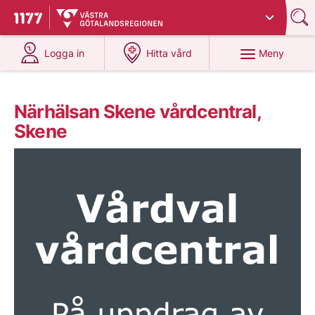
Du har valt region
Västra Götaland
.
Till startsidan för 1177
på 1177.se
på 1177.se
Meny
Logga in
Hitta vård
Närhälsan Skene vårdcentral,
Skene