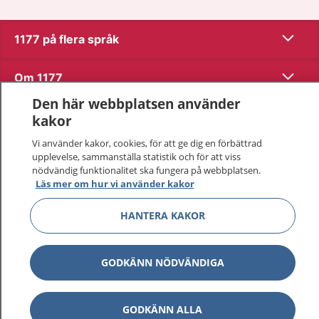
Visa inn
1177 på flera språk
Visa inn
Om 1177
Den här webbplatsen använder
Visa inn
Kontakt
kakor
Vi använder kakor, cookies, för att ge dig en förbättrad
upplevelse, sammanställa statistik och för att viss
Behandling av personuppgifter
nödvändig funktionalitet ska fungera på webbplatsen.
Läs mer om hur vi använder kakor
Hantering av kakor
HANTERA KAKOR
Inställningar för kakor
GODKÄNN NÖDVÄNDIGA
1177 – en tjänst från
Inera.
GODKÄNN ALLA