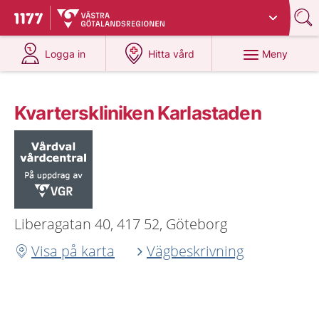
Du har valt region
Västra Götaland
.
Till startsidan för 1177
på 1177.se
på 1177.se
Meny
Logga in
Hitta vård
Kvarterskliniken Karlastaden
Liberagatan 40, 417 52, Göteborg
Visa på karta
Vägbeskrivning