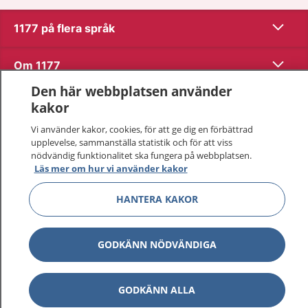
Visa inn
1177 på flera språk
Visa inn
Om 1177
Den här webbplatsen använder
Visa inn
Kontakt
kakor
Vi använder kakor, cookies, för att ge dig en förbättrad
upplevelse, sammanställa statistik och för att viss
Behandling av personuppgifter
nödvändig funktionalitet ska fungera på webbplatsen.
Läs mer om hur vi använder kakor
Hantering av kakor
HANTERA KAKOR
Inställningar för kakor
GODKÄNN NÖDVÄNDIGA
1177 – en tjänst från
Inera.
GODKÄNN ALLA