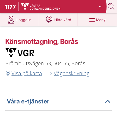
Du har valt region
Västra Götaland
.
Till startsidan för 1177
på 1177.se
på 1177.se
Meny
Logga in
Hitta vård
Könsmottagning, Borås
Brämhultsvägen 53, 504 55, Borås
Visa på karta
Vägbeskrivning
Våra e-tjänster