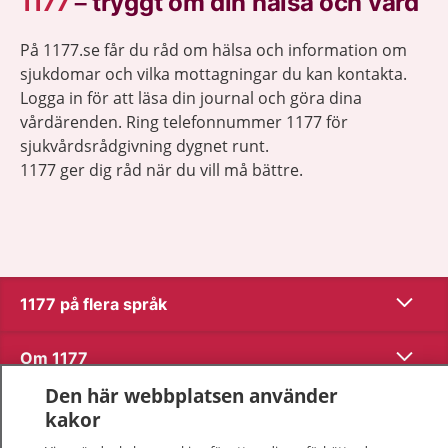
1177
–
tryggt om din hälsa och vård
På 1177.se får du råd om hälsa och information om
sjukdomar och vilka mottagningar du kan kontakta.
Logga in för att läsa din journal och göra dina
vårdärenden. Ring telefonnummer 1177 för
sjukvårdsrådgivning dygnet runt.
1177 ger dig råd när du vill må bättre.
Visa inn
1177 på flera språk
Visa inn
Om 1177
Den här webbplatsen använder
Visa inn
Kontakt
kakor