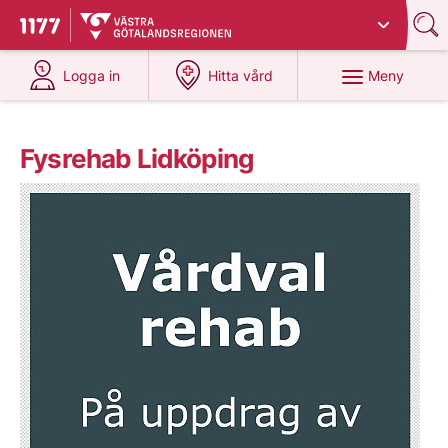
Du har valt region
Västra Götaland
.
Till startsidan för 1177
på 1177.se
på 1177.se
Meny
Logga in
Hitta vård
Fysrehab Lidköping