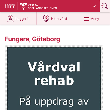
Du har valt region
Västra Götaland
.
Till startsidan för 1177
på 1177.se
på 1177.se
Meny
Logga in
Hitta vård
Fungera, Göteborg