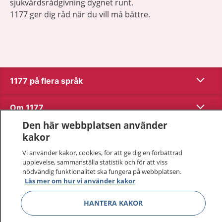
sjukvårdsrådgivning dygnet runt.
1177 ger dig råd när du vill må bättre.
Visa inn
1177 på flera språk
Visa inn
Om 1177
Den här webbplatsen använder
Visa inn
Kontakt
kakor
Vi använder kakor, cookies, för att ge dig en förbättrad
upplevelse, sammanställa statistik och för att viss
Behandling av personuppgifter
nödvändig funktionalitet ska fungera på webbplatsen.
Läs mer om hur vi använder kakor
Hantering av kakor
HANTERA KAKOR