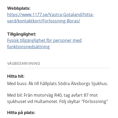
Webbplats:
https://www.1177.se/Vastra-Gotaland/hitta-
vard/kontaktkort/Forlossning-Boras/
Tillgänglighet:
Fysisk tillgänglighet för personer med
funktionsnedsättning
VÄGBESKRIVNING
Hitta hit:
Med buss: Åk till hållplats Södra Älvsborgs Sjukhus.
Med bil: Från motorväg R40, tag avfart 87 mot
sjukhuset vid Hultamotet. Följ skyltar "Förlossning"
Hitta på plats: