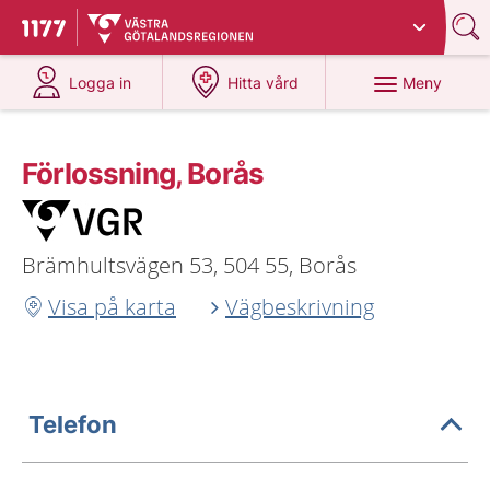
Du har valt region
Västra Götaland
.
Till startsidan för 1177
på 1177.se
på 1177.se
Meny
Logga in
Hitta vård
Förlossning, Borås
Brämhultsvägen 53, 504 55, Borås
Visa på karta
Vägbeskrivning
Telefon