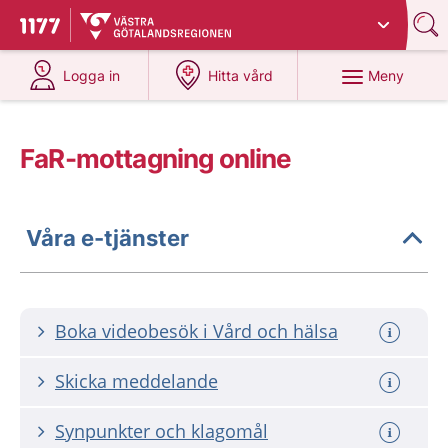
Du har valt region
Västra Götaland
.
Till startsidan för 1177
på 1177.se
på 1177.se
Meny
Logga in
Hitta vård
FaR-mottagning online
Våra e-tjänster
Boka videobesök i Vård och hälsa
Skicka meddelande
Synpunkter och klagomål