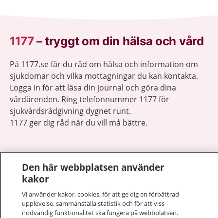
1177
–
tryggt om din hälsa och vård
På 1177.se får du råd om hälsa och information om
sjukdomar och vilka mottagningar du kan kontakta.
Logga in för att läsa din journal och göra dina
vårdärenden. Ring telefonnummer 1177 för
sjukvårdsrådgivning dygnet runt.
1177 ger dig råd när du vill må bättre.
Den här webbplatsen använder
kakor
Visa inn
1177 på flera språk
Vi använder kakor, cookies, för att ge dig en förbättrad
upplevelse, sammanställa statistik och för att viss
Visa inn
nödvändig funktionalitet ska fungera på webbplatsen.
Om 1177