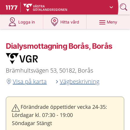
Du har valt region
Västra Götaland
.
Till startsidan för 1177
på 1177.se
på 1177.se
Meny
Logga in
Hitta vård
Dialysmottagning Borås, Borås
Brämhultsvägen 53, 50182, Borås
Visa på karta
Vägbeskrivning
Förändrade öppettider vecka 24-35:
Lördagar kl. 07:30 - 19:00
Söndagar Stängt