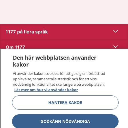
Visa inn
1177 på flera språk
Visa inn
Om 1177
Den här webbplatsen använder
Visa inn
Kontakt
kakor
Vi använder kakor, cookies, för att ge dig en förbättrad
upplevelse, sammanställa statistik och för att viss
Behandling av personuppgifter
nödvändig funktionalitet ska fungera på webbplatsen.
Läs mer om hur vi använder kakor
Hantering av kakor
HANTERA KAKOR
Inställningar för kakor
GODKÄNN NÖDVÄNDIGA