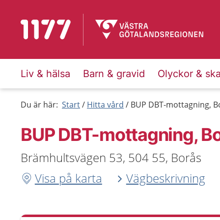
Till startsidan för 1177
Liv & hälsa
Barn & gravid
Olyckor & sk
Du är här:
Start
Hitta vård
BUP DBT-mottagning, B
BUP DBT-mottagning, B
Brämhultsvägen 53, 504 55, Borås
Visa på karta
Vägbeskrivning