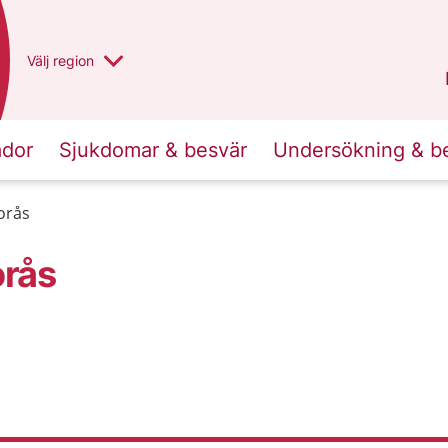
Du har valt region
Välj
en annan
region
Västra Götaland
.
ador
Sjukdomar & besvär
Undersökning & b
orås
orås