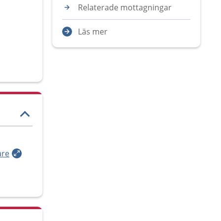
Relaterade mottagningar
Läs mer
are