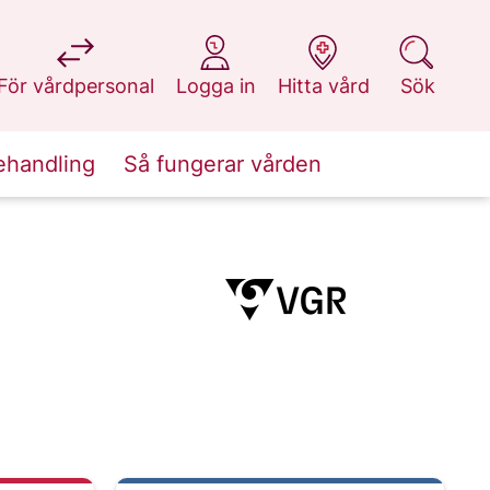
på 1177.se
på 1177.se
på 1177.se
på 1177.se
För vårdpersonal
Logga in
Hitta vård
Sök
ehandling
Så fungerar vården