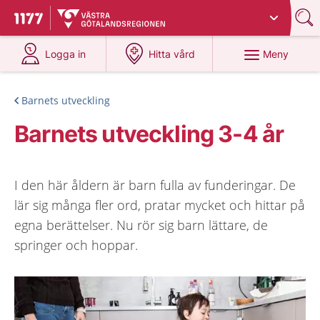
Du har valt region
Västra Götaland
.
Till startsidan för 1177
på 1177.se
på 1177.se
Meny
Logga in
Hitta vård
Barnets utveckling
Barnets utveckling 3-4 år
I den här åldern är barn fulla av funderingar. De
lär sig många fler ord, pratar mycket och hittar på
egna berättelser. Nu rör sig barn lättare, de
springer och hoppar.