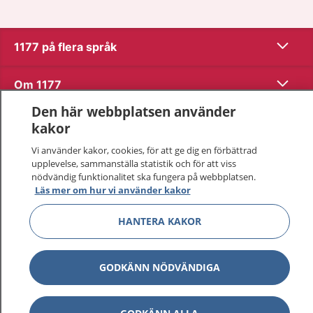
Visa inn
1177 på flera språk
Visa inn
Om 1177
Den här webbplatsen använder
Visa inn
Kontakt
kakor
Vi använder kakor, cookies, för att ge dig en förbättrad
upplevelse, sammanställa statistik och för att viss
Behandling av personuppgifter
nödvändig funktionalitet ska fungera på webbplatsen.
Läs mer om hur vi använder kakor
Hantering av kakor
HANTERA KAKOR
Inställningar för kakor
GODKÄNN NÖDVÄNDIGA
1177 – en tjänst från
Inera.