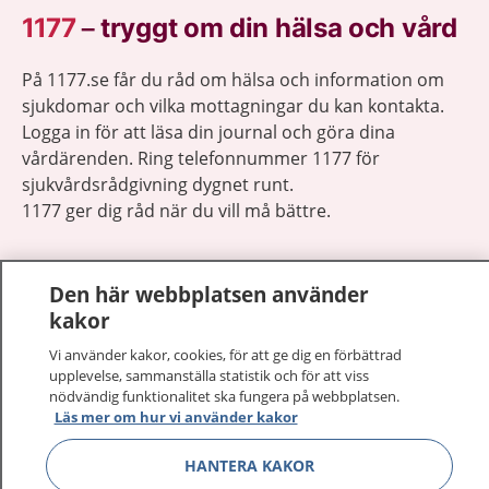
1177
–
tryggt om din hälsa och vård
På 1177.se får du råd om hälsa och information om
sjukdomar och vilka mottagningar du kan kontakta.
Logga in för att läsa din journal och göra dina
vårdärenden. Ring telefonnummer 1177 för
sjukvårdsrådgivning dygnet runt.
1177 ger dig råd när du vill må bättre.
Den här webbplatsen använder
kakor
Visa inn
Vi använder kakor, cookies, för att ge dig en förbättrad
1177 på flera språk
upplevelse, sammanställa statistik och för att viss
nödvändig funktionalitet ska fungera på webbplatsen.
Visa inn
Om 1177
Läs mer om hur vi använder kakor
Visa inn
HANTERA KAKOR
Kontakt