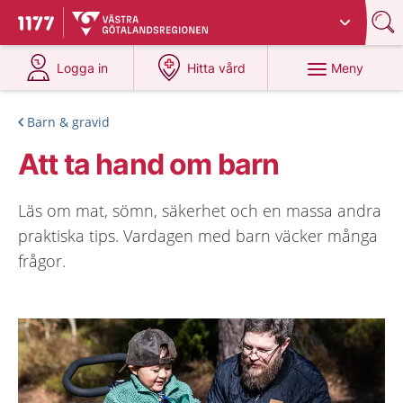
Du har valt region
Västra Götaland
.
Till startsidan för 1177
på 1177.se
på 1177.se
Meny
Logga in
Hitta vård
Barn & gravid
Att ta hand om barn
Läs om mat, sömn, säkerhet och en massa andra
praktiska tips. Vardagen med barn väcker många
frågor.