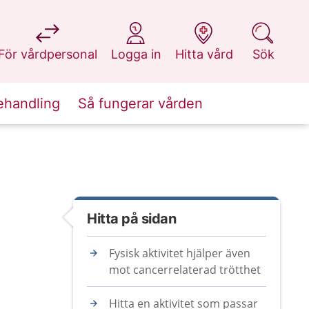
på 1177.se
på 1177.se
på 1177.se
på 1177.se
För vårdpersonal
Logga in
Hitta vård
Sök
ehandling
Så fungerar vården
Hitta på sidan
Fysisk aktivitet hjälper även
mot cancerrelaterad trötthet
Hitta en aktivitet som passar