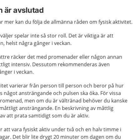
 är avslutad
r mer kan du följa de allmänna råden om fysisk aktivitet.
äljer spelar inte så stor roll. Det är viktiga är att
n, helst några gånger i veckan.
 bättre räcker det med promenader eller någon annan
måttligt intensiv. Dessutom rekommenderas även
gånger i veckan.
itet varierar från person till person och beror på hur
as något ansträngande och pulsen ska öka. För vissa
promenad, men om du är vältränad behöver du kanske
a måttligt ansträngande. En beskrivning av måttlig
r av att prata samtidigt som du är aktiv.
att vara fysiskt aktiv under två och en halv timme i
dagar. Det blir lite drygt 20 minuter om dagen om du