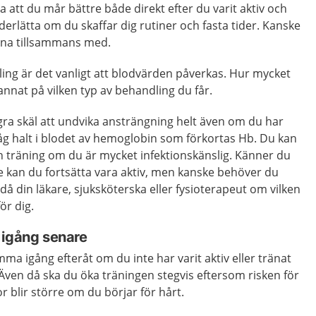
ra att du mår bättre både direkt efter du varit aktiv och
derlätta om du skaffar dig rutiner och fasta tider. Kanske
räna tillsammans med.
ing är det vanligt att blodvärden påverkas. Hur mycket
nnat på vilken typ av behandling du får.
gra skäl att undvika ansträngning helt även om du har
 låg halt i blodet av hemoglobin som förkortas Hb. Du kan
 träning om du är mycket infektionskänslig. Känner du
e kan du fortsätta vara aktiv, men kanske behöver du
då din läkare, sjuksköterska eller fysioterapeut om vilken
ör dig.
 igång senare
mma igång efteråt om du inte har varit aktiv eller tränat
Även då ska du öka träningen stegvis eftersom risken för
 blir större om du börjar för hårt.