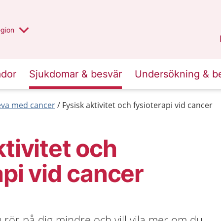
r valt region
n annan
egion
Västmanland
.
ador
Sjukdomar & besvär
Undersökning & b
leva med cancer
Fysisk aktivitet och fysioterapi vid cancer
ktivitet och
api vid cancer
u rör på dig mindre och vill vila mer om du