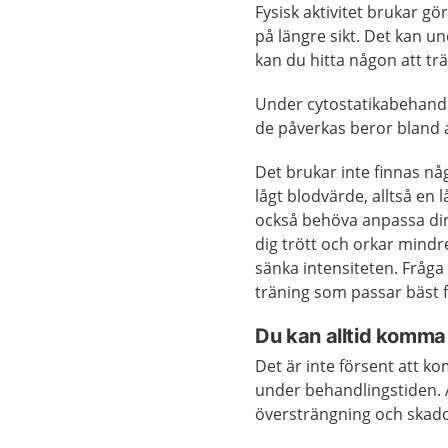
Fysisk aktivitet brukar gö
på längre sikt. Det kan un
kan du hitta någon att t
Under cytostatikabehandl
de påverkas beror bland a
Det brukar inte finnas nå
lågt blodvärde, alltså en
också behöva anpassa din
dig trött och orkar mindr
sänka intensiteten. Fråga 
träning som passar bäst f
Du kan alltid komma
Det är inte försent att ko
under behandlingstiden. 
översträngning och skador