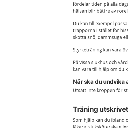
fördelar tiden på alla dag
hälsan blir bättre av röre
Du kan till exempel passa
trapporna i stället för hi
skotta snö, dammsuga ell
Styrketräning kan vara ö
På vissa sjukhus och vår
kan vara till hjälp om du 
När ska du undvika 
Utsätt inte kroppen för 
Träning utskrivet
Som hjälp kan du ibland 
läkare, sjuksköterska elle