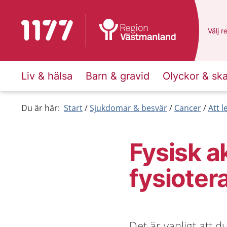
Till startsidan för 1177
Du ha
Välj
e
r
Liv & hälsa
Barn & gravid
Olyckor & sk
Du är här:
Start
Sjukdomar & besvär
Cancer
Att 
Fysisk a
fysioter
Det är vanligt att d