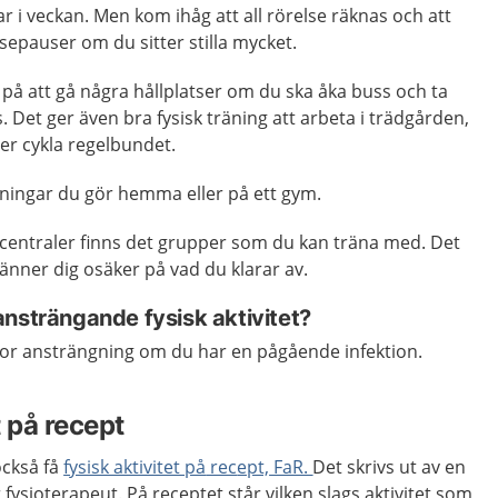
ar i veckan. Men kom ihåg att all rörelse räknas och att
lsepauser om du sitter stilla mycket.
 på att gå några hållplatser om du ska åka buss och ta
ss. Det ger även bra fysisk träning att arbeta i trädgården,
er cykla regelbundet.
vningar du gör hemma eller på ett gym.
dcentraler finns det grupper som du kan träna med. Det
känner dig osäker på vad du klarar av.
ansträngande fysisk aktivitet?
stor ansträngning om du har en pågående infektion.
 på recept
också få
fysisk aktivitet på
rec
ept,
FaR.
Det skrivs ut av en
r fysioterapeut. På receptet står vilken slags aktivitet som