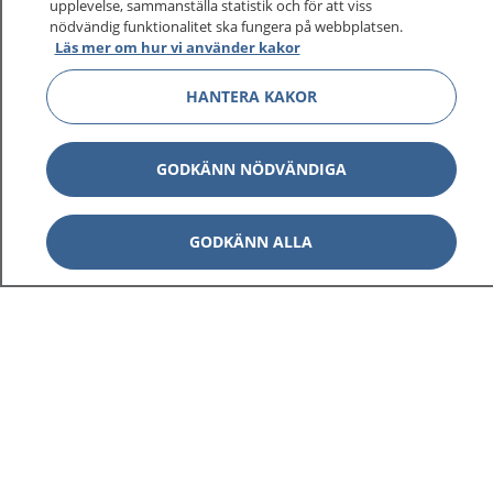
upplevelse, sammanställa statistik och för att viss
1177 ger dig råd när du vill må bättre.
nödvändig funktionalitet ska fungera på webbplatsen.
Läs mer om hur vi använder kakor
HANTERA KAKOR
Visa inn
1177 på flera språk
GODKÄNN NÖDVÄNDIGA
Visa inn
Om 1177
GODKÄNN ALLA
Visa inn
Kontakt
Behandling av personuppgifter
Hantering av kakor
Inställningar för kakor