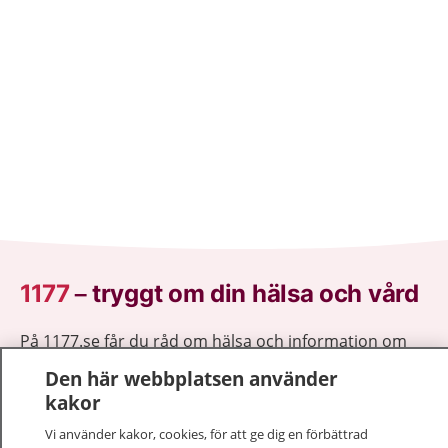
1177
–
tryggt om din hälsa och vård
På 1177.se får du råd om hälsa och information om
sjukdomar och vilka mottagningar du kan kontakta.
Den här webbplatsen använder
Logga in för att läsa din journal och göra dina
kakor
vårdärenden. Ring telefonnummer 1177 för
Vi använder kakor, cookies, för att ge dig en förbättrad
sjukvårdsrådgivning dygnet runt.