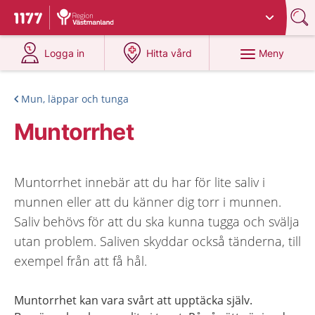
Du har valt region
Västmanland
.
Till startsidan för 1177
på 1177.se
på 1177.se
Meny
Logga in
Hitta vård
Mun, läppar och tunga
Muntorrhet
Muntorrhet innebär att du har för lite saliv i
munnen eller att du känner dig torr i munnen.
Saliv behövs för att du ska kunna tugga och svälja
utan problem. Saliven skyddar också tänderna, till
exempel från att få hål.
Muntorrhet kan vara svårt att upptäcka själv.