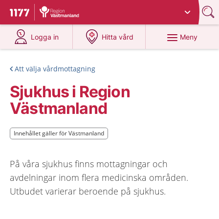
Du har valt region
Västmanland
.
Till startsidan för 1177
på 1177.se
på 1177.se
Meny
Logga in
Hitta vård
Att välja vårdmottagning
Sjukhus i Region
Västmanland
Innehållet gäller för Västmanland
Innehållet gäller för Västmanland
På våra sjukhus finns mottagningar och
avdelningar inom flera medicinska områden.
Utbudet varierar beroende på sjukhus.