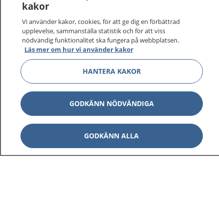
kakor
Vi använder kakor, cookies, för att ge dig en förbättrad
upplevelse, sammanställa statistik och för att viss
nödvändig funktionalitet ska fungera på webbplatsen.
Läs mer om hur vi använder kakor
HANTERA KAKOR
1177
–
tryggt om din hälsa och vård
På 1177.se får du råd om hälsa och information om
GODKÄNN NÖDVÄNDIGA
sjukdomar och vilka mottagningar du kan kontakta.
Logga in för att läsa din journal och göra dina
GODKÄNN ALLA
vårdärenden. Ring telefonnummer 1177 för
sjukvårdsrådgivning dygnet runt.
1177 ger dig råd när du vill må bättre.