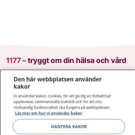
1177
–
tryggt om din hälsa och vård
På 1177.se får du råd om hälsa och information om
Den här webbplatsen använder
sjukdomar och vilka mottagningar du kan kontakta.
kakor
Logga in för att läsa din journal och göra dina
vårdärenden. Ring telefonnummer 1177 för
Vi använder kakor, cookies, för att ge dig en förbättrad
upplevelse, sammanställa statistik och för att viss
sjukvårdsrådgivning dygnet runt.
nödvändig funktionalitet ska fungera på webbplatsen.
1177 ger dig råd när du vill må bättre.
Läs mer om hur vi använder kakor
HANTERA KAKOR