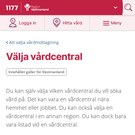
Du har valt region
Västmanland
.
Till startsidan för 1177
på 1177.se
på 1177.se
Meny
Logga in
Hitta vård
Att välja vårdmottagning
Välja vårdcentral
Innehållet gäller för Västmanland
Innehållet gäller för Västmanland
Du kan själv välja vilken vårdcentral du vill söka
vård på. Det kan vara en vårdcentral nära
hemmet eller jobbet. Du kan också välja en
vårdcentral i en annan region. Du kan dock bara
vara listad vid en vårdcentral.