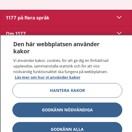
Visa inn
1177 på flera språk
Visa inn
Om 1177
Den här webbplatsen använder
Visa inn
Kontakt
kakor
Vi använder kakor, cookies, för att ge dig en förbättrad
upplevelse, sammanställa statistik och för att viss
Behandling av personuppgifter
nödvändig funktionalitet ska fungera på webbplatsen.
Läs mer om hur vi använder kakor
Hantering av kakor
HANTERA KAKOR
Inställningar för kakor
GODKÄNN NÖDVÄNDIGA
1177 – en tjänst från
Inera.
GODKÄNN ALLA