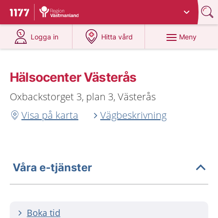
Du har valt region
Västmanland
.
Till startsidan för 1177
på 1177.se
på 1177.se
Meny
Logga in
Hitta vård
Hälsocenter Västerås
Oxbackstorget 3, plan 3, Västerås
Visa på karta
Vägbeskrivning
Våra e-tjänster
Boka tid