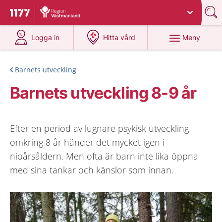
Du har valt region
Västmanland
.
Till startsidan för 1177
på 1177.se
på 1177.se
Meny
Logga in
Hitta vård
Barnets utveckling
Barnets utveckling 8-9 år
Efter en period av lugnare psykisk utveckling
omkring 8 år händer det mycket igen i
nioårsåldern. Men ofta är barn inte lika öppna
med sina tankar och känslor som innan.