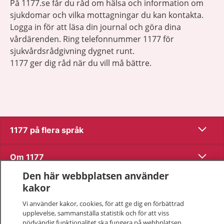
På 1177.se får du råd om hälsa och information om
sjukdomar och vilka mottagningar du kan kontakta.
Logga in för att läsa din journal och göra dina
vårdärenden. Ring telefonnummer 1177 för
sjukvårdsrådgivning dygnet runt.
1177 ger dig råd när du vill må bättre.
Visa inn
1177 på flera språk
Visa inn
Om 1177
Den här webbplatsen använder
Visa inn
Kontakt
kakor
Vi använder kakor, cookies, för att ge dig en förbättrad
upplevelse, sammanställa statistik och för att viss
Behandling av personuppgifter
nödvändig funktionalitet ska fungera på webbplatsen.