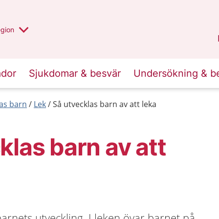
r valt region
n annan
egion
Västmanland
.
ador
Sjukdomar & besvär
Undersökning & b
las barn
Lek
Så utvecklas barn av att leka
klas barn av att
barnets utveckling. I leken övar barnet på