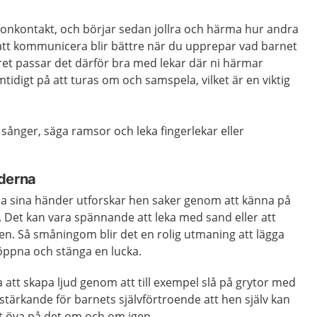
onkontakt, och börjar sedan jollra och härma hur andra
att kommunicera blir bättre när du upprepar vad barnet
ret passar det därför bra med lekar där ni härmar
tidigt på att turas om och samspela, vilket är en viktig
 sånger, säga ramsor och leka fingerlekar eller
nderna
a sina händer utforskar hen saker genom att känna på
. Det kan vara spännande att leka med sand eller att
en. Så småningom blir det en rolig utmaning att lägga
t öppna och stänga en lucka.
a att skapa ljud genom att till exempel slå på grytor med
 stärkande för barnets självförtroende att hen själv kan
tt öva på det om och om igen.