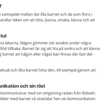
r
i samspelet mellan det lilla barnet och de som finns i
andlar leken om att titta, lyssna, smaka, känna och att
ttut
örsta lekarna. Någon gömmer sitt ansikte under några
d tillbaka. Barnet lär sig att lita på andra och att känna
sig barnet att någon eller något kan finnas där fast det
ksak och låta barnet hitta den, till exempel genom att
ikation och sin röst
h kommunicerar med sin omgivning redan från födseln.
h leker med barnet så utvecklar hen sin kommunikation