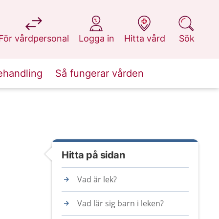
på 1177.se
på 1177.se
på 1177.se
på 1177.se
För vårdpersonal
Logga in
Hitta vård
Sök
ehandling
Så fungerar vården
Hitta på sidan
Vad är lek?
Vad lär sig barn i leken?