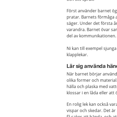
Först använder barnet ög
pratar. Barnets förmåga 
säger. Under det första å
varandra. Barnet övar sam
del av kommunikationen.
Ni kan till exempel sjunga
klapplekar.
Lär sig använda hä
När barnet börjar använd
olika former och material
hälla och plaska med vatt
klossar i en låda eller at
En rolig lek kan också var
vispar och skedar. Det är
få saker att hända, och a