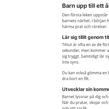
Barn upp till ett å
Den första leken uppstår 
barnets närhet. I början h
härma prat och rörelser.
Lär sig tillit genom ti
Tittut är ofta en av de f
sekunder, men kommer allti
sig tryggt. Samtidigt lär 
inte syns.
Du kan också gömma en le
dra bort en filt.
Utvecklar sin kommun
Barnet lyssnar på dig oc
När du pratar, skojar oc
och sitt språk.