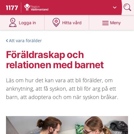
Du har valt region
Västmanland
.
Till startsidan för 1177
på 1177.se
på 1177.se
Meny
Logga in
Hitta vård
Att vara förälder
Föräldraskap och
relationen med barnet
Läs om hur det kan vara att bli förälder, om
anknytning, att få syskon, att bli för arg på ett
barn, att adoptera och om när syskon bråkar.