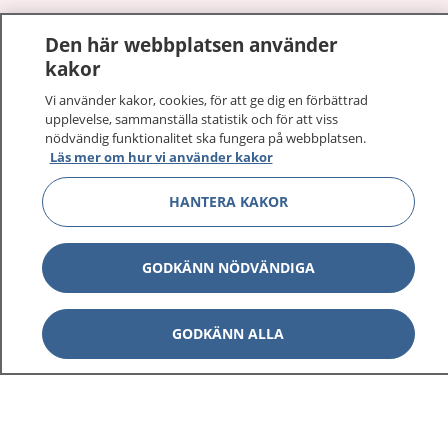
1177
–
tryggt om din hälsa och vård
Den här webbplatsen använder
kakor
På 1177.se får du råd om hälsa och information om
sjukdomar och vilka mottagningar du kan kontakta.
Vi använder kakor, cookies, för att ge dig en förbättrad
upplevelse, sammanställa statistik och för att viss
Logga in för att läsa din journal och göra dina
nödvändig funktionalitet ska fungera på webbplatsen.
vårdärenden. Ring telefonnummer 1177 för
Läs mer om hur vi använder kakor
sjukvårdsrådgivning dygnet runt.
1177 ger dig råd när du vill må bättre.
HANTERA KAKOR
GODKÄNN NÖDVÄNDIGA
Visa inn
1177 på flera språk
GODKÄNN ALLA
Visa inn
Om 1177
Visa inn
Kontakt