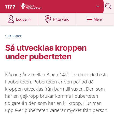
Du har valt region
Västmanland
.
Till startsidan för 1177
på 1177.se
på 1177.se
Meny
Logga in
Hitta vård
Kroppen
Så utvecklas kroppen
under puberteten
Någon gång mellan 8 och 14 år kommer de flesta
i puberteten. Puberteten är den period då
kroppen utvecklas från barn till vuxen. Den som
har en tjejkropp brukar komma i puberteten
tidigare än den som har en killkropp. Hur man
upplever puberteten varierar mycket från person