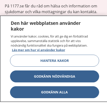
På 1177.se får du råd om hälsa och information om
sjukdomar och vilka mottagningar du kan kontakta.
Logga in för att läsa din journal och göra dina
Den här webbplatsen använder
vårdärenden. Ring telefonnummer 1177 för
kakor
sjukvårdsrådgivning dygnet runt.
1177 ger dig råd när du vill må bättre.
Vi använder kakor, cookies, för att ge dig en förbättrad
upplevelse, sammanställa statistik och för att viss
nödvändig funktionalitet ska fungera på webbplatsen.
Läs mer om hur vi använder kakor
HANTERA KAKOR
Visa inn
1177 på flera språk
GODKÄNN NÖDVÄNDIGA
Visa inn
Om 1177
Visa inn
GODKÄNN ALLA
Kontakt