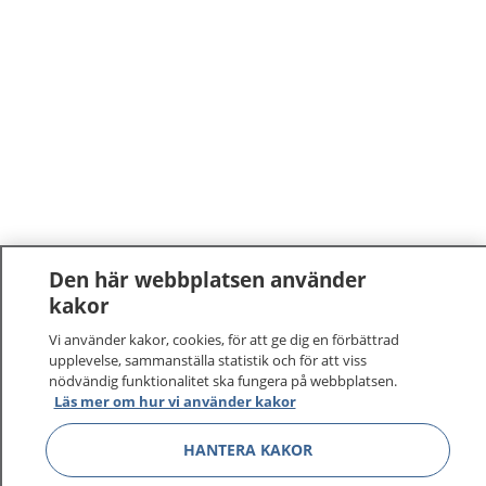
Den här webbplatsen använder
kakor
Vi använder kakor, cookies, för att ge dig en förbättrad
upplevelse, sammanställa statistik och för att viss
nödvändig funktionalitet ska fungera på webbplatsen.
Läs mer om hur vi använder kakor
1177
–
tryggt om din hälsa och vård
HANTERA KAKOR
På 1177.se får du råd om hälsa och information om