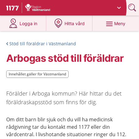
Du har valt region
Västmanland
.
Till startsidan för 1177
på 1177.se
på 1177.se
Meny
Logga in
Hitta vård
Stöd till föräldrar i Västmanland
Arbogas stöd till föräldrar
Innehållet gäller för Västmanland
Innehållet gäller för Västmanland
Förälder i Arboga kommun? Här hittar du det
föräldraskapsstöd som finns för dig.
Om ditt barn blir sjuk och du vill ha medicinsk
rådgivning tar du kontakt med 1177 eller din
vårdcentral. I livshotande situationer ringer du 112.