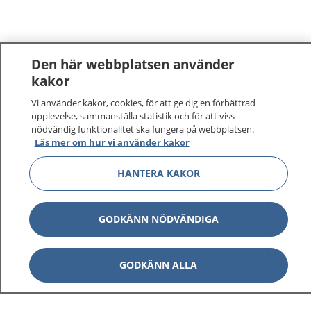
Den här webbplatsen använder
kakor
Vi använder kakor, cookies, för att ge dig en förbättrad
1177
–
tryggt om din hälsa och vård
upplevelse, sammanställa statistik och för att viss
nödvändig funktionalitet ska fungera på webbplatsen.
På 1177.se får du råd om hälsa och information om
Läs mer om hur vi använder kakor
sjukdomar och vilka mottagningar du kan kontakta.
Logga in för att läsa din journal och göra dina
HANTERA KAKOR
vårdärenden. Ring telefonnummer 1177 för
sjukvårdsrådgivning dygnet runt.
GODKÄNN NÖDVÄNDIGA
1177 ger dig råd när du vill må bättre.
GODKÄNN ALLA