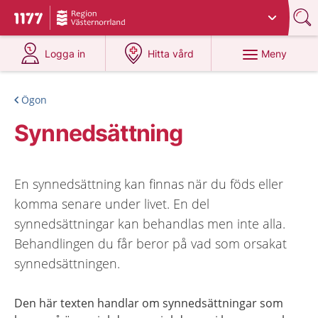
Du har valt region
Västernorrland
.
Till startsidan för 1177
på 1177.se
på 1177.se
Meny
Logga in
Hitta vård
Ögon
Synnedsättning
En synnedsättning kan finnas när du föds eller
komma senare under livet. En del
synnedsättningar kan behandlas men inte alla.
Behandlingen du får beror på vad som orsakat
synnedsättningen.
Den här texten handlar om synnedsättningar som