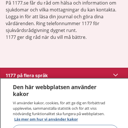
På 1177.se får du råd om hälsa och information om
sjukdomar och vilka mottagningar du kan kontakta.
Logga in för att läsa din journal och göra dina
vårdärenden. Ring telefonnummer 1177 för
sjukvårdsrådgivning dygnet runt.
1177 ger dig råd när du vill må bättre.
Visa inn
1177 på flera språk
Den här webbplatsen använder
Visa inn
Om 1177
kakor
Vi använder kakor, cookies, för att ge dig en förbättrad
Visa inn
Kontakt
upplevelse, sammanställa statistik och för att viss
nödvändig funktionalitet ska fungera på webbplatsen.
Läs mer om hur vi använder kakor
Behandling av personuppgifter