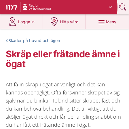
Du har valt region
Västernorrland
.
Till startsidan för 1177
på 1177.se
på 1177.se
Meny
Logga in
Hitta vård
Skador på huvud och ögon
Skräp eller frätande ämne i
ögat
Att få in skräp i ögat är vanligt och det kan
kännas obehagligt. Ofta försvinner skräpet av sig
själv när du blinkar. Ibland sitter skräpet fast och
du kan behöva behandling. Det är viktigt att du
sköljer ögat direkt och får behandling snabbt om
du har fått ett frätande ämne i ögat.