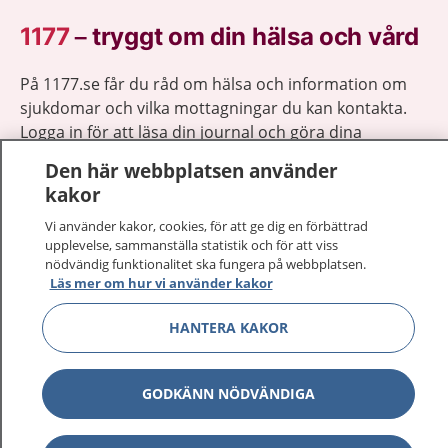
1177
–
tryggt om din hälsa och vård
På 1177.se får du råd om hälsa och information om
sjukdomar och vilka mottagningar du kan kontakta.
Logga in för att läsa din journal och göra dina
vårdärenden. Ring telefonnummer 1177 för
Den här webbplatsen använder
sjukvårdsrådgivning dygnet runt.
kakor
1177 ger dig råd när du vill må bättre.
Vi använder kakor, cookies, för att ge dig en förbättrad
upplevelse, sammanställa statistik och för att viss
nödvändig funktionalitet ska fungera på webbplatsen.
Läs mer om hur vi använder kakor
HANTERA KAKOR
Visa inn
1177 på flera språk
Visa inn
Om 1177
GODKÄNN NÖDVÄNDIGA
Visa inn
Kontakt