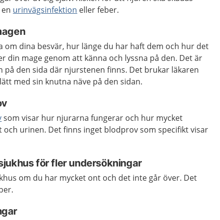
r en
urinvägsinfektion
eller feber.
magen
ta om dina besvär, hur länge du har haft dem och hur det
r din mage genom att känna och lyssna på den. Det är
m på den sida där njurstenen finns. Det brukar läkaren
lätt med sin knutna näve på den sidan.
ov
v
som visar hur njurarna fungerar och hur mycket
t och urinen. Det finns inget blodprov som specifikt visar
l sjukhus för fler undersökningar
ukhus om du har mycket ont och det inte går över. Det
ber.
ngar