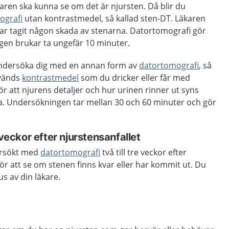
äkaren ska kunna se om det är njursten. Då blir du
ografi
utan kontrastmedel, så kallad sten-DT. Läkaren
ar tagit någon skada av stenarna. Datortomografi gör
gen brukar ta ungefär 10 minuter.
undersöka dig med en annan form av
datortomografi
, så
nvänds
kontrastmedel
som du dricker eller får med
r att njurens detaljer och hur urinen rinner ut syns
a. Undersökningen tar mellan 30 och 60 minuter och gör
 veckor efter njurstensanfallet
dersökt med
datortomografi
två till tre veckor efter
för att se om stenen finns kvar eller har kommit ut. Du
hus av din läkare.