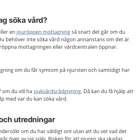
jag söka vård?
ller en
jouröppen mottagning
så snart det går om du
. Du behöver inte söka vård någon annanstans om det är
ouröppna mottagningen eller vårdcentralen öppnar.
gning om du får symtom på njursten och samtidigt har
 om du vill ha
sjukvårdsrådgivning
. Då kan du få hjälp att
lp med var du kan söka vård.
och utredningar
 undersökt om du har väldigt ont utan att du vet vad det
år över av sig själv. Risken för att njuren ska skadas