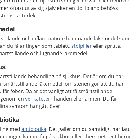
ngar om du har en njursten som ger besvär eller behöver
r oftast ut av sig själv efter en tid. Ibland behövs
tenens storlek.
medel
ärtstillande och inflammationshämmande läkemedel som
an du få antingen som tablett,
stolpiller
eller spruta.
märtstillande och lugnande läkemedel.
us
rtstillande behandling på sjukhus. Det är om du har
ar smärtstillande läkemedel, om stenen gör att du har
u får feber. Då är det vanligt att få smärtstillande
t, genom en
venkateter
i handen eller armen. Du får
 dina symtom har gått över.
biotika
dling med
antibiotika
. Det gäller om du samtidigt har fått
handlingen kan du få på sjukhus eller i hemmet. Det beror