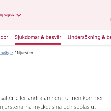
u har valt region
lj
en annan
region
Västernorrland
.
ador
Sjukdomar & besvär
Undersökning & b
invägar
Njursten
n
r salter eller andra ämnen i urinen kommer
r njurstenarna mycket små och spolas ut