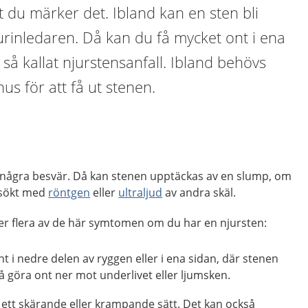
 du märker det. Ibland kan en sten bli
 urinledaren. Då kan du få mycket ont i ena
, så kallat njurstensanfall. Ibland behövs
us för att få ut stenen.
 några besvär. Då kan stenen upptäckas av en slump, om
ersökt med
röntgen
eller
ultraljud
av andra skäl.
eller flera av de här symtomen om du har en njursten:
t i nedre delen av ryggen eller i ena sidan, där stenen
så göra ont ner mot underlivet eller ljumsken.
 ett skärande eller krampande sätt. Det kan också