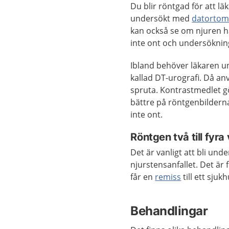
Du blir röntgad för att l
undersökt med
datortom
kan också se om njuren h
inte ont och undersöknin
Ibland behöver läkaren 
kallad DT-urografi. Då a
spruta. Kontrastmedlet gö
bättre på röntgenbildern
inte ont.
Röntgen två till fyra
Det är vanligt att bli un
njurstensanfallet. Det är 
får en
remiss
till ett sjuk
Behandlingar