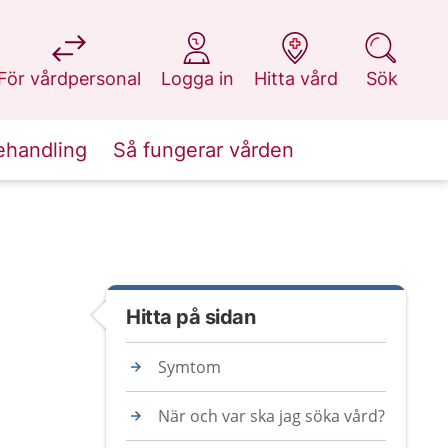
på 1177.se
på 1177.se
på 1177.se
på 1177.se
För vårdpersonal
Logga in
Hitta vård
Sök
ehandling
Så fungerar vården
Hitta på sidan
Symtom
När och var ska jag söka vård?