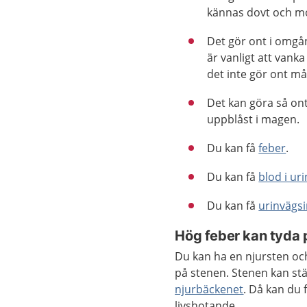
kännas dovt och m
Det gör ont i omgån
är vanligt att vanka
det inte gör ont mår
Det kan göra så ont 
uppblåst i magen.
Du kan få
feber
.
Du kan få
blod i ur
Du kan få
urinvägsi
Hög feber kan tyda p
Du kan ha en njursten och
på stenen. Stenen kan stä
njurbäckenet
. Då kan du 
livshotande.