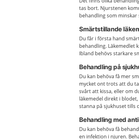
Det finns olika behandli
tas bort. Njurstenen komme
behandling som minskar s
Smärtstillande läke
Du får i första hand sm
behandling. Läkemedlet k
Ibland behövs starkare s
Behandling på sjukh
Du kan behöva få mer smä
mycket ont trots att du t
svårt att kissa, eller om d
läkemedel direkt i blode
stanna på sjukhuset tills
Behandling med anti
Du kan behöva få behan
en infektion i njuren. Be