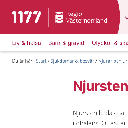
Till startsidan för 1177
D
Vä
Liv & hälsa
Barn & gravid
Olyckor & sk
Du är här:
Start
Sjukdomar & besvär
Njurar och ur
Njurste
Njursten bildas nä
i obalans. Oftast ä