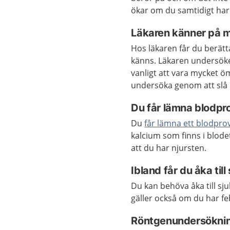
ökar om du samtidigt ha
Läkaren känner på 
Hos läkaren får du berät
känns. Läkaren undersöke
vanligt att vara mycket ö
undersöka genom att slå 
Du får lämna blodpr
Du
får lämna ett blodpro
kalcium som finns i blode
att du har njursten.
Ibland får du åka til
Du kan behöva åka till sj
gäller också om du har fe
Röntgenundersökni