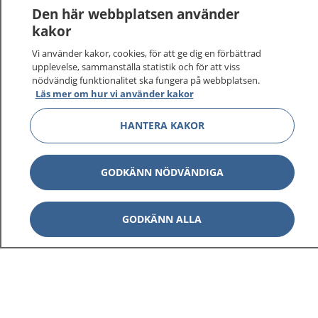
1177
–
tryggt om din hälsa och vård
Den här webbplatsen använder
kakor
På 1177.se får du råd om hälsa och information om
Vi använder kakor, cookies, för att ge dig en förbättrad
sjukdomar och vilka mottagningar du kan kontakta.
upplevelse, sammanställa statistik och för att viss
Logga in för att läsa din journal och göra dina
nödvändig funktionalitet ska fungera på webbplatsen.
vårdärenden. Ring telefonnummer 1177 för
Läs mer om hur vi använder kakor
sjukvårdsrådgivning dygnet runt.
1177 ger dig råd när du vill må bättre.
HANTERA KAKOR
GODKÄNN NÖDVÄNDIGA
Visa inn
1177 på flera språk
GODKÄNN ALLA
Visa inn
Om 1177
Visa inn
Kontakt