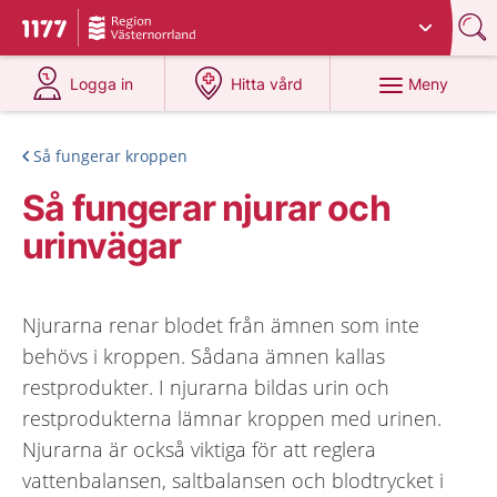
Du har valt region
Västernorrland
.
Till startsidan för 1177
på 1177.se
på 1177.se
Meny
Logga in
Hitta vård
Så fungerar kroppen
Så fungerar njurar och
urinvägar
Njurarna renar blodet från ämnen som inte
behövs i kroppen. Sådana ämnen kallas
restprodukter. I njurarna bildas urin och
restprodukterna lämnar kroppen med urinen.
Njurarna är också viktiga för att reglera
vattenbalansen, saltbalansen och blodtrycket i