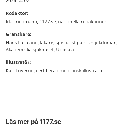
2024-04-02
Redaktör
:
Ida
Friedmann,
1177.se, nationella redaktionen
Granskare
:
Hans
Furuland,
läkare, specialist på njursjukdomar,
Akademiska sjukhuset,
Uppsala
Illustratör
:
Kari
Toverud,
certifierad medicinsk illustratör
Läs mer på 1177.se