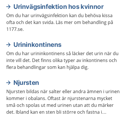
Urinvägsinfektion hos kvinnor
Om du har urinvägsinfektion kan du behöva kissa
ofta och det kan svida. Läs mer om behandling på
1177.se.
Urininkontinens
Om du har urininkontinens så läcker det urin när du
inte vill det. Det finns olika typer av inkontinens och
flera behandlingar som kan hjälpa dig.
Njursten
Njursten bildas när salter eller andra ämnen i urinen
kommer i obalans. Oftast är njurstenarna mycket
små och spolas ut med urinen utan att du märker
det. Ibland kan en sten bli större och fastna i
urinledaren. Då kan du få mycket ont i ena sidan eller
i ryggen, så kallat njurstensanfall. Ibland behövs