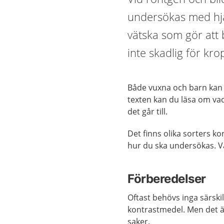
undersökas med hjä
vätska som gör att b
inte skadlig för kr
Både vuxna och barn kan 
texten kan du läsa om vad
det går till.
Det finns olika sorters k
hur du ska undersökas. V
Förberedelser
Oftast behövs inga särski
kontrastmedel. Men det är
saker.