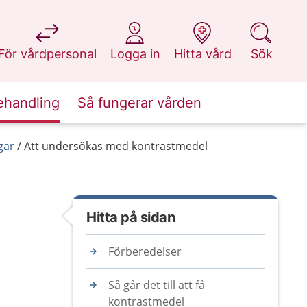
på 1177.se
på 1177.se
på 1177.se
på 1177.se
För vårdpersonal
Logga in
Hitta vård
Sök
ehandling
Så fungerar vården
gar
Att undersökas med kontrastmedel
Hitta på sidan
Förberedelser
Så går det till att få
kontrastmedel