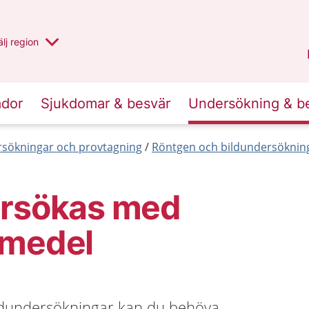
u har valt region
lj
en annan
region
Västernorrland
.
ador
Sjukdomar & besvär
Undersökning & b
sökningar och provtagning
Röntgen och bildundersöknin
ersökas med
tmedel
ldundersökningar kan du behöva