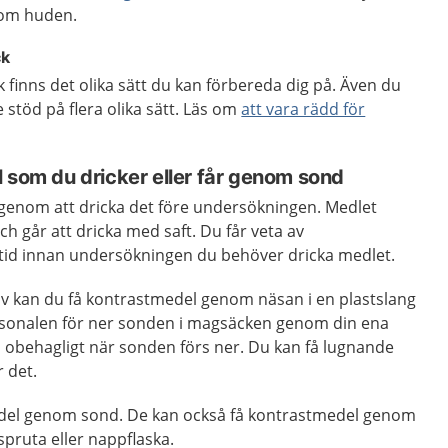
enom huden.
ck
k finns det olika sätt du kan förbereda dig på. Även du
stöd på flera olika sätt. Läs om
att vara rädd för
l som du dricker eller får genom sond
genom att dricka det före undersökningen. Medlet
ch går att dricka med saft. Du får veta av
tid innan undersökningen du behöver dricka medlet.
älv kan du få kontrastmedel genom näsan i en plastslang
rsonalen för ner sonden i magsäcken genom din ena
 obehagligt när sonden förs ner. Du kan få lugnande
 det.
del genom sond. De kan också få kontrastmedel genom
tspruta eller nappflaska.