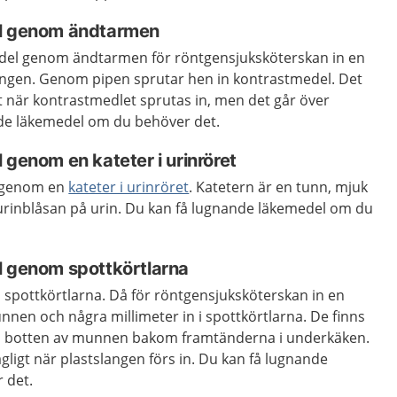
el genom ändtarmen
edel genom ändtarmen för röntgensjuksköterskan in en
ingen. Genom pipen sprutar hen in kontrastmedel. Det
t när kontrastmedlet sprutas in, men det går över
nde läkemedel om du behöver det.
 genom en kateter i urinröret
l genom en
kateter i urinröret
. Katetern är en tunn, mjuk
rinblåsan på urin. Du kan få lugnande läkemedel om du
l genom spottkörtlarna
 spottkörtlarna. Då för röntgensjuksköterskan in en
nnen och några millimeter in i spottkörtlarna. De finns
 i botten av munnen bakom framtänderna i underkäken.
gligt när plastslangen förs in. Du kan få lugnande
 det.