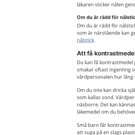
läkaren sticker nålen g
Om du är rädd för nålsti
Om du är rädd för nålstic
som är närstående kan ge 
nålstick
.
Att få kontrastmede
Du kan få kontrastmedel 
smakar oftast ingenting o
vårdpersonalen hur lång 
Om du inte kan dricka sj
som kallas sond. Vårdpe
näsborre. Det kan kännas
läkemedel om du behöver
Små barn får kontrastme
att suga på en slags plas