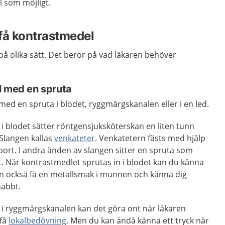
l som möjligt.
t få kontrastmedel
å olika sätt. Det beror på vad läkaren behöver
l med en spruta
ed en spruta i blodet, ryggmärgskanalen eller i en led.
i blodet sätter röntgensjuksköterskan en liten tunn
 Slangen kallas
venkateter
. Venkatetern fästs med hjälp
bort. I andra änden av slangen sitter en spruta som
. När kontrastmedlet sprutas in i blodet kan du känna
an också få en metallsmak i munnen och känna dig
nabbt.
 i ryggmärgskanalen kan det göra ont när läkaren
 få
lokalbedövning
. Men du kan ändå känna ett tryck när