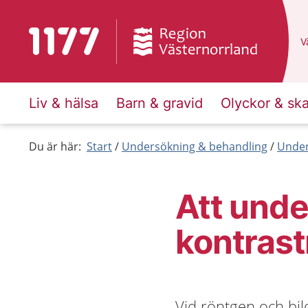
Till startsidan för 1177
D
Vä
Liv & hälsa
Barn & gravid
Olyckor & sk
Du är här:
Start
Undersökning & behandling
Under
Att und
kontras
Vid röntgen och bi