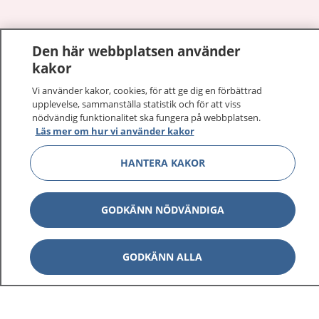
Den här webbplatsen använder
Visa inn
1177 på flera språk
kakor
Visa inn
Vi använder kakor, cookies, för att ge dig en förbättrad
Om 1177
upplevelse, sammanställa statistik och för att viss
nödvändig funktionalitet ska fungera på webbplatsen.
Visa inn
Läs mer om hur vi använder kakor
Kontakt
HANTERA KAKOR
Behandling av personuppgifter
GODKÄNN NÖDVÄNDIGA
Hantering av kakor
GODKÄNN ALLA
Inställningar för kakor
1177 – en tjänst från
Inera.