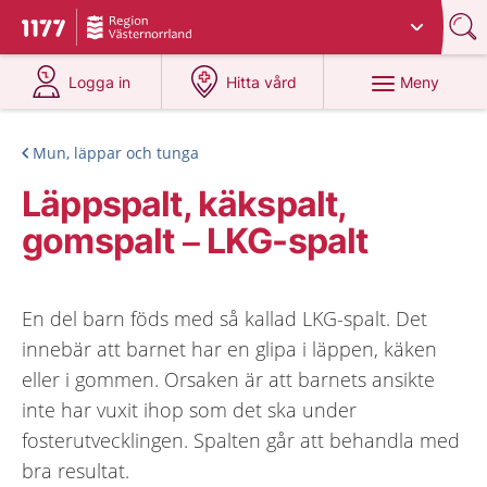
Du har valt region
Västernorrland
.
Till startsidan för 1177
på 1177.se
på 1177.se
Meny
Logga in
Hitta vård
Mun, läppar och tunga
Läppspalt, käkspalt,
gomspalt – LKG-spalt
En del barn föds med så kallad LKG-spalt. Det
innebär att barnet har en glipa i läppen, käken
eller i gommen. Orsaken är att barnets ansikte
inte har vuxit ihop som det ska under
fosterutvecklingen. Spalten går att behandla med
bra resultat.