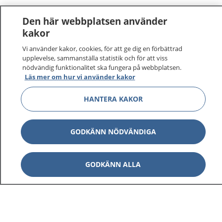
Den här webbplatsen använder
kakor
Vi använder kakor, cookies, för att ge dig en förbättrad
1177
–
tryggt om din hälsa och vård
upplevelse, sammanställa statistik och för att viss
nödvändig funktionalitet ska fungera på webbplatsen.
Läs mer om hur vi använder kakor
På 1177.se får du råd om hälsa och information om
sjukdomar och vilka mottagningar du kan kontakta.
HANTERA KAKOR
Logga in för att läsa din journal och göra dina
vårdärenden. Ring telefonnummer 1177 för
sjukvårdsrådgivning dygnet runt.
GODKÄNN NÖDVÄNDIGA
1177 ger dig råd när du vill må bättre.
GODKÄNN ALLA
Visa inn
1177 på flera språk