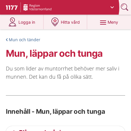
Du har valt region
Västernorrland
.
Till startsidan för 1177
på 1177.se
på 1177.se
Meny
Logga in
Hitta vård
Mun och tänder
Mun, läppar och tunga
Du som lider av muntorrhet behöver mer saliv i
munnen. Det kan du få på olika sätt.
Innehåll - Mun, läppar och tunga