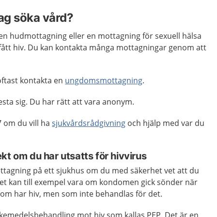
jag söka vård?
en hudmottagning eller en mottagning för sexuell hälsa
 fått hiv. Du kan kontakta många mottagningar genom att
ftast kontakta en
ungdomsmottagning
.
esta sig. Du har rätt att vara anonym.
 om du vill ha
sjukvårdsrådgivning
och hjälp med var du
kt om du har utsatts för hivvirus
ttagning på ett sjukhus om du med säkerhet vet att du
 Det kan till exempel vara om kondomen gick sönder när
m har hiv, men som inte behandlas för det.
g läkemedelsbehandling mot hiv som kallas PEP. Det är en