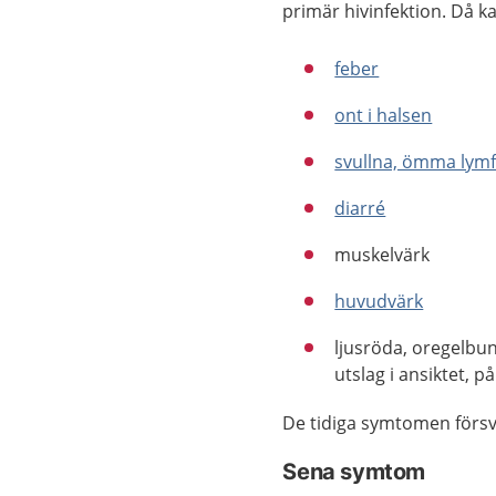
primär hivinfektion.
Då ka
feber
ont i halsen
svullna, ömma lymf
diarré
muskelvärk
huvudvärk
ljusröda, oregelbu
utslag i ansiktet, 
De tidiga symtomen försvin
Sena symtom