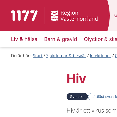
Till startsidan för 1177
D
Vä
Liv & hälsa
Barn & gravid
Olyckor & sk
Du är här:
Start
Sjukdomar & besvär
Infektioner
O
Hiv
Svenska
Lättläst svens
Hiv är ett virus so