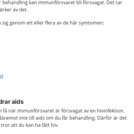
r behandling kan immunförsvaret bli försvagat. Det tar
ärker av det.
a sig genom ett eller flera av de här symtomen:
et
drar aids
n få när immunförsvaret är försvagat av en hivinfektion.
däremot inte till aids om du får behandling. Därför är det
 tror att du kan ha fått hiv.