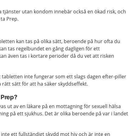
la tjänster utan kondom innebär också en ökad risk, och
 ta Prep.
p
bletten kan tas på olika sätt, beroende på hur ofta du
 kan tas regelbundet en gång dagligen för ett
an även tas i kortare perioder då du vet att risken
tt tabletten inte fungerar som ett slags dagen efter-piller
 rätt sätt för att ha säker skyddseffekt.
å Prep?
vas ut av en läkare på en mottagning för sexuell hälsa
ing på ett sjukhus. Det är olika beroende på var i landet
nte ett fullständigt skydd mot hiv och är inte en