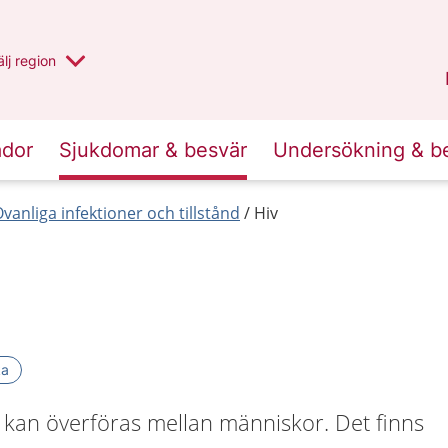
u har valt region
lj
en annan
region
Västernorrland
.
ador
Sjukdomar & besvär
Undersökning & b
vanliga infektioner och tillstånd
Hiv
ka
m kan överföras mellan människor. Det finns