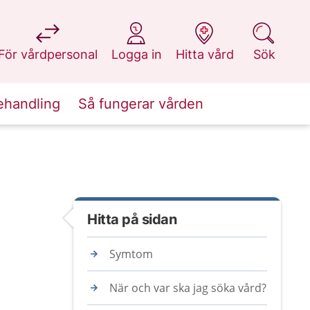
på 1177.se
på 1177.se
på 1177.se
på 1177.se
För vårdpersonal
Logga in
Hitta vård
Sök
ehandling
Så fungerar vården
Hitta på sidan
Symtom
När och var ska jag söka vård?