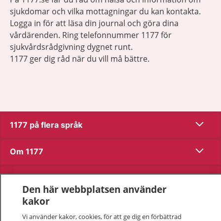
sjukdomar och vilka mottagningar du kan kontakta.
Logga in för att läsa din journal och göra dina
vårdärenden. Ring telefonnummer 1177 för
sjukvårdsrådgivning dygnet runt.
1177 ger dig råd när du vill må bättre.
Visa inn
1177 på flera språk
Visa inn
Om 1177
Visa inn
Kontakt
Den här webbplatsen använder
kakor
Behandling av personuppgifter
Vi använder kakor, cookies, för att ge dig en förbättrad