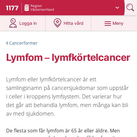
Du har valt region
Västernorrland
.
Till startsidan för 1177
på 1177.se
på 1177.se
Meny
Logga in
Hitta vård
Cancerformer
Lymfom – lymfkörtelcancer
Lymfom eller lymfkörtelcancer är ett
samlingsnamn på cancersjukdomar som uppstår
i celler i kroppens lymfsystem. Det varierar hur
det går att behandla lymfom, men många kan bli
av med sjukdomen.
De flesta som får lymfom är 65 år eller äldre. Men