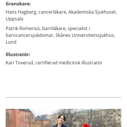
Granskare
:
Hans
Hagberg,
cancerläkare,
Akademiska Sjukhuset,
Uppsala
Patrik
Romerius,
barnläkare, specialist i
barncancersjukdomar,
Skånes Universitetssjukhus,
Lund
Illustratör
:
Kari
Toverud,
certifierad medicinsk illustratör
Aktuella artiklar