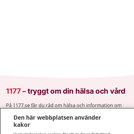
1177
–
tryggt om din hälsa och vård
På 1177.se får du råd om hälsa och information om
sjukdomar och vilka mottagningar du kan kontakta.
Den här webbplatsen använder
Logga in för att läsa din journal och göra dina
kakor
vårdärenden. Ring telefonnummer 1177 för
sjukvårdsrådgivning dygnet runt.