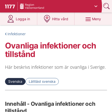
Du har valt region
Västernorrland
.
Till startsidan för 1177
på 1177.se
på 1177.se
Meny
Logga in
Hitta vård
Infektioner
Ovanliga infektioner och
tillstånd
Här beskrivs infektioner som är ovanliga i Sverige.
Svenska
Lättläst svenska
Innehåll - Ovanliga infektioner och
tillstånd