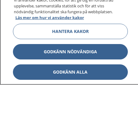
Vi använder kakor, cookies, för att ge dig en förbättrad
upplevelse, sammanställa statistik och för att viss
1177 ger dig råd när du vill må bättre.
nödvändig funktionalitet ska fungera på webbplatsen.
Läs mer om hur vi använder kakor
HANTERA KAKOR
Visa inn
1177 på flera språk
GODKÄNN NÖDVÄNDIGA
Visa inn
Om 1177
GODKÄNN ALLA
Visa inn
Kontakt
Behandling av personuppgifter
Hantering av kakor