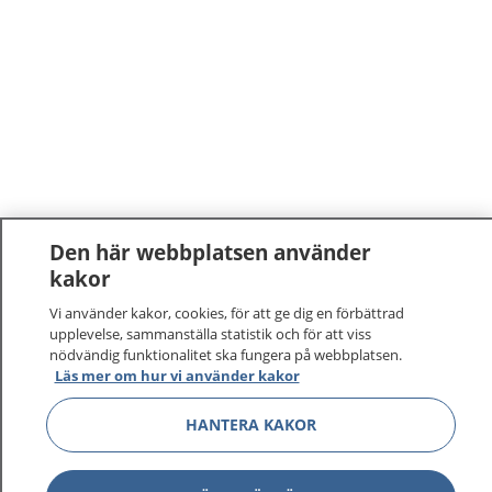
Den här webbplatsen använder
kakor
1177
–
tryggt om din hälsa och vård
Vi använder kakor, cookies, för att ge dig en förbättrad
upplevelse, sammanställa statistik och för att viss
På 1177.se får du råd om hälsa och information om
nödvändig funktionalitet ska fungera på webbplatsen.
sjukdomar och vilka mottagningar du kan kontakta.
Läs mer om hur vi använder kakor
Logga in för att läsa din journal och göra dina
vårdärenden. Ring telefonnummer 1177 för
HANTERA KAKOR
sjukvårdsrådgivning dygnet runt.
1177 ger dig råd när du vill må bättre.