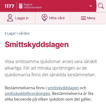
Du har valt region
Västernorrland
.
Till startsidan för 1177
på 1177.se
på 1177.se
Meny
Logga in
Hitta vård
Lagar i vården
Smittskyddslagen
Vissa smittsamma sjukdomar anses vara särskilt
allvarliga. För att minska spridningen av de
sjukdomarna finns det särskilda bestämmelser.
Bestämmelserna finns i
smittskyddslagen
och
smittskyddsförordningen
. Bestämmelserna är lite
olika beroende på vilken sjukdom som det gäller.