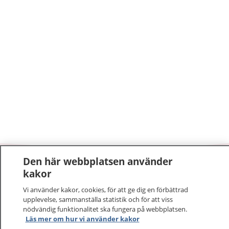
Den här webbplatsen använder
1177
–
tryggt om din hälsa och vård
kakor
Vi använder kakor, cookies, för att ge dig en förbättrad
På 1177.se får du råd om hälsa och information om
upplevelse, sammanställa statistik och för att viss
sjukdomar och vilka mottagningar du kan kontakta.
nödvändig funktionalitet ska fungera på webbplatsen.
Logga in för att läsa din journal och göra dina
Läs mer om hur vi använder kakor