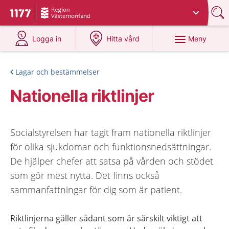
Du har valt region
Västernorrland
.
Till startsidan för 1177
på 1177.se
på 1177.se
Meny
Logga in
Hitta vård
Lagar och bestämmelser
Nationella riktlinjer
Socialstyrelsen har tagit fram nationella riktlinjer
för olika sjukdomar och funktionsnedsättningar.
De hjälper chefer att satsa på vården och stödet
som gör mest nytta. Det finns också
sammanfattningar för dig som är patient.
Riktlinjerna gäller sådant som är särskilt viktigt att