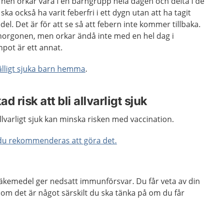
 hen orkar vara i en barngrupp hela dagen och delta i de
ska också ha varit feberfri i ett dygn utan att ha tagit
l. Det är för att se så att febern inte kommer tillbaka.
morgonen, men orkar ändå inte med en hel dag i
pot är ett annat.
lfälligt sjuka barn hemma
.
 risk att bli allvarligt sjuk
llvarligt sjuk kan minska risken med vaccination.
 du rekommenderas att göra det.
äkemedel ger nedsatt immunförsvar. Du får veta av din
a om det är något särskilt du ska tänka på om du får