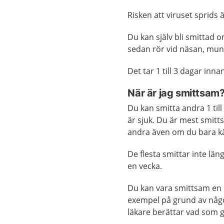
Risken att viruset sprids ä
Du kan själv bli smittad 
sedan rör vid näsan, mun
Det tar 1 till 3 dagar inn
När är jag smittsam
Du kan smitta andra 1 til
är sjuk. Du är mest smit
andra även om du bara kän
De flesta smittar inte län
en vecka.
Du kan vara smittsam en l
exempel på grund av någo
läkare berättar vad som gä