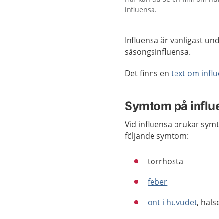
influensa.
Influensa är vanligast un
säsongsinfluensa.
Det finns en
text om influ
Symtom på influ
Vid influensa brukar sym
följande symtom:
torrhosta
feber
ont i huvudet
, hal