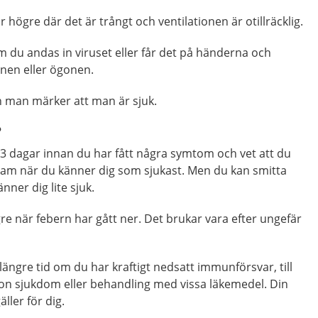
r högre där det är trångt och ventilationen är otillräcklig.
om du andas in viruset eller får det på händerna och
nen eller ögonen.
an man märker att man är sjuk.
?
l 3 dagar innan du har fått några symtom och vet att du
tsam när du känner dig som sjukast. Men du kan smitta
ner dig lite sjuk.
gre när febern har gått ner. Det brukar vara efter ungefär
ängre tid om du har kraftigt nedsatt immunförsvar, till
n sjukdom eller behandling med vissa läkemedel. Din
ller för dig.