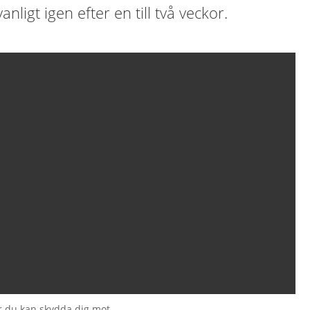
nligt igen efter en till två veckor.
r du kan skydda dig mot