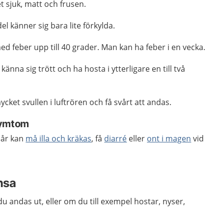
t sjuk, matt och frusen.
el känner sig bara lite förkylda.
ed feber upp till 40 grader. Man kan ha feber i en vecka.
 känna sig trött och ha hosta i ytterligare en till två
ycket svullen i luftrören och få svårt att andas.
symtom
 år kan
må illa och kräkas
, få
diarré
eller
ont i magen
vid
nsa
u andas ut, eller om du till exempel hostar, nyser,