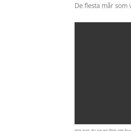
De flesta mår som va
Här kan du se en film om hu