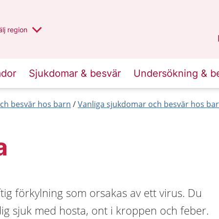
u har valt region
lj
en annan
region
Västernorrland
.
ador
Sjukdomar & besvär
Undersökning & b
ch besvär hos barn
Vanliga sjukdomar och besvär hos barn
a
tig förkylning som orsakas av ett virus. Du
ig sjuk med hosta, ont i kroppen och feber.