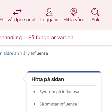
på 1177.se
på 1177.se
på 1177.se
på 1177.se
För vårdpersonal
Logga in
Hitta vård
Sök
ehandling
Så fungerar vården
 äldre än 1 år
Influensa
Hitta på sidan
Symtom på influensa
Så smittar influensa