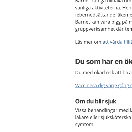
Barnet kan gå tillbaka om
vanliga aktiviteterna. Hen 
febernedsättande läkemede
Barnet kan vara pigg på 
gruppverksamhet där tem
Läs mer om
att vårda til
Du som har en ökad
Du med ökad risk att bli a
Vaccinera dig varje gång
Om du blir sjuk
Vissa behandlingar med l
läkare eller sjukskötersk
symtom.