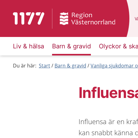
Till startsidan för 1177
D
Vä
Liv & hälsa
Barn & gravid
Olyckor & sk
Du är här:
Start
Barn & gravid
Vanliga sjukdomar o
Influens
Influensa är en kraf
kan snabbt känna d