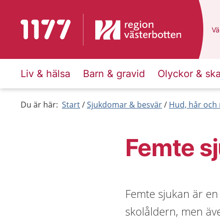
Till startsidan för 1177
Du
Väl
Liv & hälsa
Barn & gravid
Olyckor & sk
Du är här:
Start
Sjukdomar & besvär
Hud, hår och 
Femte s
Femte sjukan är en
skolåldern, men äve