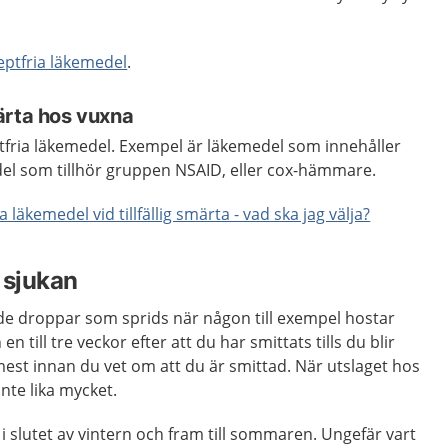
eptfria läkemedel
.
ärta hos vuxna
eptfria läkemedel. Exempel är läkemedel som innehåller
l som tillhör gruppen NSAID, eller cox-hämmare.
a läkemedel vid tillfällig smärta - vad ska jag välja?
 sjukan
 de droppar som sprids när någon till exempel hostar
en till tre veckor efter att du har smittats tills du blir
mest innan du vet om att du är smittad. När utslaget hos
nte lika mycket.
 i slutet av vintern och fram till sommaren. Ungefär vart