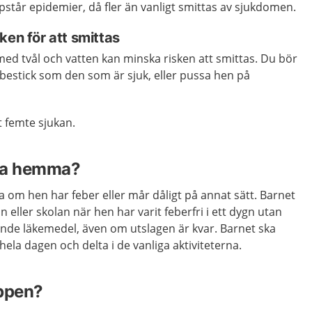
 uppstår epidemier, då fler än vanligt smittas av sjukdomen.
ken för att smittas
med tvål och vatten kan minska risken att smittas. Du bör
stick som den som är sjuk, eller pussa hen på
t femte sjukan.
na hemma?
om hen har feber eller mår dåligt på annat sätt. Barnet
lan eller skolan när hen har varit feberfri i ett dygn utan
ande läkemedel, även om utslagen är kvar. Barnet ska
ela dagen och delta i de vanliga aktiviteterna.
oppen?