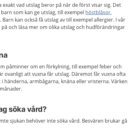
a exakt vad utslag beror på när de först visar sig. Det
 barn som kan ge utslag, till exempel
höstblåsor
,
g
. Barn kan också få utslag av till exempel allergier. I vår
r på och läsa mer om olika utslag och hudförändringar
na
m påminner om en förkylning, till exempel feber och
är ovanligt att vuxna får utslag. Däremot får vuxna ofta
lt i händerna, armbågarna, knäna eller vristerna. Värken
a månader.
jag söka vård?
emte sjukan behöver inte söka vård. Besvären brukar gå