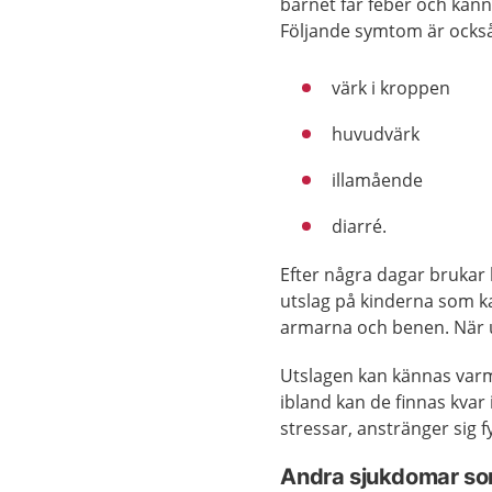
barnet får feber och känne
Följande symtom är också
värk i kroppen
huvudvärk
illamående
diarré.
Efter några dagar brukar 
utslag på kinderna som kan
armarna och benen. När 
Utslagen kan kännas varma
ibland kan de finnas kvar
stressar, anstränger sig fy
Andra sjukdomar so