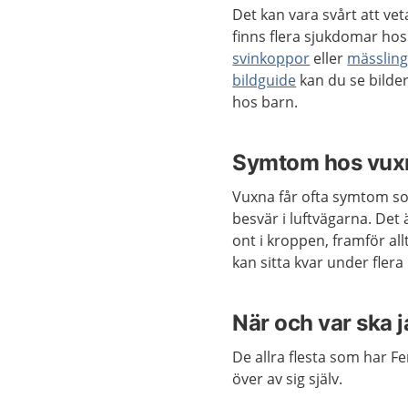
Det kan vara svårt att vet
finns flera sjukdomar hos
svinkoppor
eller
mässlin
bildguide
kan du se bilde
hos barn.
Symtom hos vux
Vuxna får ofta symtom so
besvär i luftvägarna. Det 
ont i kroppen, framför al
kan sitta kvar under fler
När och var ska 
De allra flesta som har F
över av sig själv.