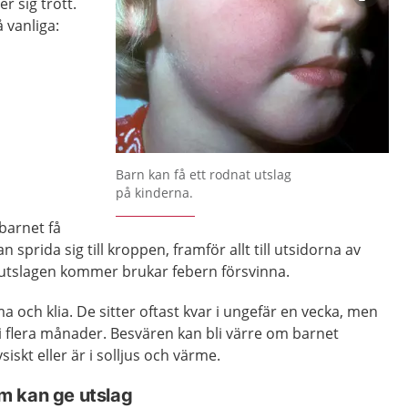
r sig trött.
 vanliga:
Förstora bilden
Barn kan få ett rodnat utslag
på kinderna.
barnet få
 sprida sig till kroppen, framför allt till utsidorna av
utslagen kommer brukar febern försvinna.
 och klia. De sitter oftast kvar i ungefär en vecka, men
 i flera månader. Besvären kan bli värre om barnet
siskt eller är i solljus och värme.
m kan ge utslag