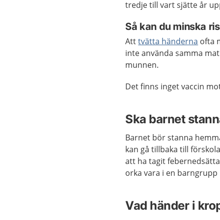
tredje till vart sjätte år
Så kan du minska ris
Att
tvätta händerna
ofta 
inte använda samma matbe
munnen.
Det finns inget vaccin mo
Ska barnet stan
Barnet bör stanna hemma 
kan gå tillbaka till försko
att ha tagit febernedsätt
orka vara i en barngrupp h
Vad händer i kr