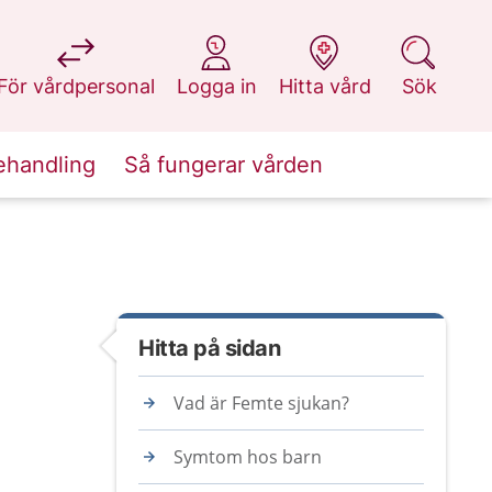
på 1177.se
på 1177.se
på 1177.se
på 1177.se
För vårdpersonal
Logga in
Hitta vård
Sök
ehandling
Så fungerar vården
Hitta på sidan
Vad är Femte sjukan?
Symtom hos barn