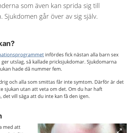
nderna som även kan sprida sig till
 Sjukdomen går över av sig själv.
ukan?
inationsprogrammet
infördes fick nästan alla barn sex
 ger utslag, så kallade pricksjukdomar. Sjukdomarna
jukan hade då nummer fem.
ndrig och alla som smittas får inte symtom. Därför är det
 sjukan utan att veta om det. Om du har haft
et vill säga att du inte kan få den igen.
n
a med att