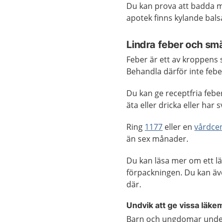
Du kan prova att badda me
apotek finns kylande bals
Lindra feber och sm
Feber är ett av kroppens 
Behandla därför inte febe
Du kan ge receptfria febe
äta eller dricka eller har 
Ring
1177
eller en
vårdcen
än sex månader.
Du kan läsa mer om ett l
förpackningen. Du kan ä
där.
Undvik att ge vissa läke
Barn och ungdomar under 