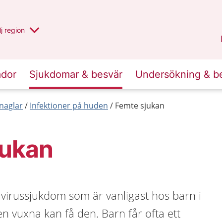
 har valt region
j
en annan
region
Västerbotten
.
ador
Sjukdomar & besvär
Undersökning & b
naglar
Infektioner på huden
Femte sjukan
jukan
 virussjukdom som är vanligast hos barn i
n vuxna kan få den. Barn får ofta ett