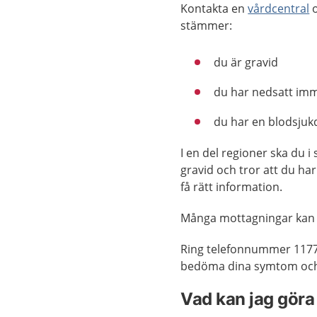
Kontakta en
vårdcentral
o
stämmer:
du är gravid
du har nedsatt im
du har en blodsju
I en del regioner ska du i
gravid och tror att du har
få rätt information.
Många mottagningar kan
Ring telefonnummer 1177
bedöma dina symtom och 
Vad kan jag göra 