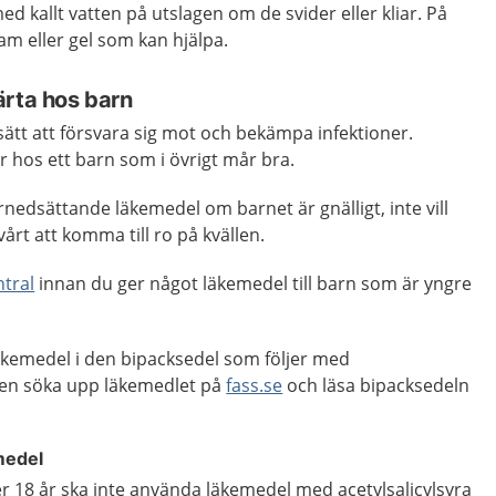
d kallt vatten på utslagen om de svider eller kliar. På
am eller gel som kan hjälpa.
ärta hos barn
sätt att försvara sig mot och bekämpa infektioner.
r hos ett barn som i övrigt mår bra.
rnedsättande läkemedel om barnet är gnälligt, inte vill
svårt att komma till ro på kvällen.
tral
innan du ger något läkemedel till barn som är yngre
äkemedel i den bipacksedel som följer med
ven söka upp läkemedlet på
fass.se
och läsa bipacksedeln
medel
18 år ska inte använda läkemedel med acetylsalicylsyra