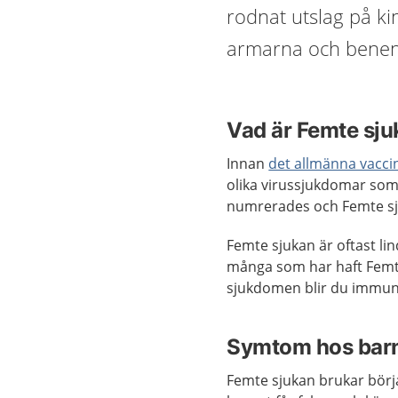
rodnat utslag på ki
armarna och benen.
Vad är Femte sj
Innan
det allmänna vacc
olika virussjukdomar som
numrerades och Femte s
Femte sjukan är oftast li
många som har haft Femte
sjukdomen blir du immun, d
Symtom hos bar
Femte sjukan brukar börj