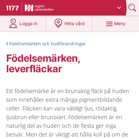
Du har valt region
Västerbotten
.
Till startsidan för 1177
på 1177.se
på 1177.se
Meny
Logga in
Hitta vård
Födelsemärken och hudförändringar
Födelsemärken,
leverfläckar
Ett födelsemärke är en brunaktig fläck på huden
som innehåller extra många pigmentbildande
celler. Fläcken kan vara väldigt ljus, rödaktig,
ljusbrun eller brunsvart. Födelsemärken är en
naturlig del av huden och de flesta ger inga
besvär. Men det är viktigt att hålla koll på om de