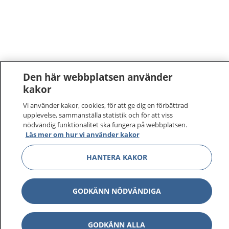
Den här webbplatsen använder
kakor
1177
–
tryggt om din hälsa och vård
Vi använder kakor, cookies, för att ge dig en förbättrad
upplevelse, sammanställa statistik och för att viss
nödvändig funktionalitet ska fungera på webbplatsen.
På 1177.se får du råd om hälsa och information om
Läs mer om hur vi använder kakor
sjukdomar och vilka mottagningar du kan kontakta.
Logga in för att läsa din journal och göra dina
HANTERA KAKOR
vårdärenden. Ring telefonnummer 1177 för
sjukvårdsrådgivning dygnet runt.
1177 ger dig råd när du vill må bättre.
GODKÄNN NÖDVÄNDIGA
GODKÄNN ALLA