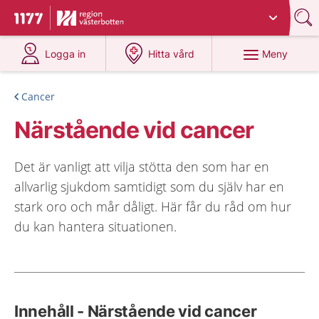
Du har valt region
Västerbotten
.
Till startsidan för 1177
på 1177.se
på 1177.se
Meny
Logga in
Hitta vård
Cancer
Närstående vid cancer
Det är vanligt att vilja stötta den som har en
allvarlig sjukdom samtidigt som du själv har en
stark oro och mår dåligt. Här får du råd om hur
du kan hantera situationen.
Innehåll - Närstående vid cancer