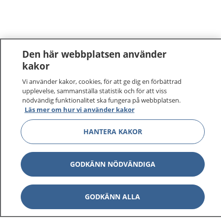
Den här webbplatsen använder
kakor
Vi använder kakor, cookies, för att ge dig en förbättrad
upplevelse, sammanställa statistik och för att viss
nödvändig funktionalitet ska fungera på webbplatsen.
Läs mer om hur vi använder kakor
1177
–
tryggt om din hälsa och vård
HANTERA KAKOR
På 1177.se får du råd om hälsa och information om
sjukdomar och vilka mottagningar du kan kontakta.
GODKÄNN NÖDVÄNDIGA
Logga in för att läsa din journal och göra dina
vårdärenden. Ring telefonnummer 1177 för
GODKÄNN ALLA
sjukvårdsrådgivning dygnet runt.
1177 ger dig råd när du vill må bättre.