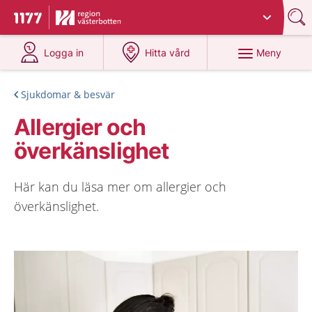
Du har valt region
Västerbotten
.
Till startsidan för 1177
på 1177.se
på 1177.se
Meny
Logga in
Hitta vård
Sjukdomar & besvär
Allergier och
överkänslighet
Här kan du läsa mer om allergier och
överkänslighet.