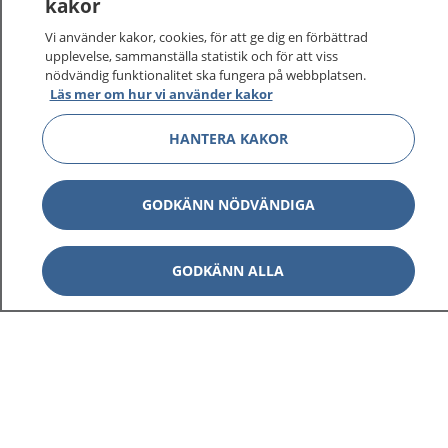
kakor
vårdärenden. Ring telefonnummer 1177 för
sjukvårdsrådgivning dygnet runt.
Vi använder kakor, cookies, för att ge dig en förbättrad
1177 ger dig råd när du vill må bättre.
upplevelse, sammanställa statistik och för att viss
nödvändig funktionalitet ska fungera på webbplatsen.
Läs mer om hur vi använder kakor
HANTERA KAKOR
Visa inn
1177 på flera språk
GODKÄNN NÖDVÄNDIGA
Visa inn
Om 1177
GODKÄNN ALLA
Visa inn
Kontakt
Behandling av personuppgifter
Hantering av kakor