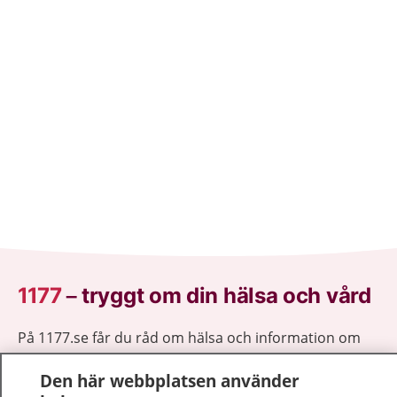
1177
–
tryggt om din hälsa och vård
På 1177.se får du råd om hälsa och information om
sjukdomar och vilka mottagningar du kan kontakta.
Den här webbplatsen använder
Logga in för att läsa din journal och göra dina