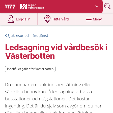
Du har valt region
Västerbotten
.
Till startsidan för 1177
på 1177.se
på 1177.se
Meny
Logga in
Hitta vård
Sjukresor och färdtjänst
Ledsagning vid vårdbesök i
Västerbotten
Innehållet gäller för Västerbotten
Innehållet gäller för Västerbotten
Du som har en funktionsnedsättning eller
särskilda behov kan få ledsagning vid vissa
busstationer och tågstationer. Det kostar
ingenting. Det är du själv som avgör om du har
särskilda behov eller funktionsnedsättning.