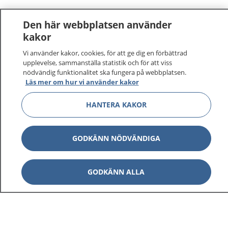
Den här webbplatsen använder
kakor
Vi använder kakor, cookies, för att ge dig en förbättrad
1177
–
tryggt om din hälsa och vård
upplevelse, sammanställa statistik och för att viss
nödvändig funktionalitet ska fungera på webbplatsen.
Läs mer om hur vi använder kakor
På 1177.se får du råd om hälsa och information om
sjukdomar och vilka mottagningar du kan kontakta.
HANTERA KAKOR
Logga in för att läsa din journal och göra dina
vårdärenden. Ring telefonnummer 1177 för
sjukvårdsrådgivning dygnet runt.
GODKÄNN NÖDVÄNDIGA
1177 ger dig råd när du vill må bättre.
GODKÄNN ALLA
Visa inn
1177 på flera språk